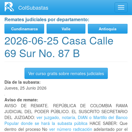
Ir
ColSubastas
Toggl
al
navig
contenido
Remates judiciales por departamento:
principal
Cundinamarca
Valle
Antioquia
2026-06-25 Casa Calle
69 Sur No. 87 B
Ver curso gratis sobre remates judiciales
Día de la subasta:
Jueves, 25 Junio 2026
Aviso de remate:
AVISO DE REMATE. REPÚBLICA DE COLOMBIA RAMA
JUDICIAL DEL PODER PÚBLICO. EL SUSCRITO SECRETARIO
DEL JUZGADO:
ver juzgado, notaría, DIAN o Martillo del Banco
Popular donde se hará la subasta pública
HACE SABER: Que
dentro del proceso No
ver número radicación
adelantado por el