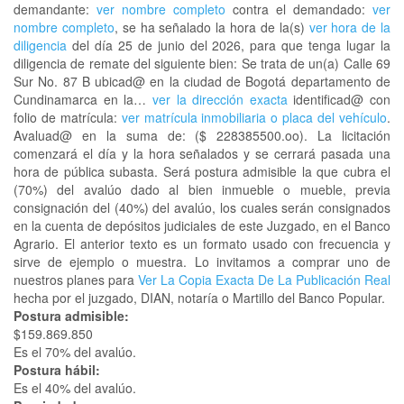
demandante:
ver nombre completo
contra el demandado:
ver
nombre completo
, se ha señalado la hora de la(s)
ver hora de la
diligencia
del día 25 de junio del 2026, para que tenga lugar la
diligencia de remate del siguiente bien: Se trata de un(a) Calle 69
Sur No. 87 B ubicad@ en la ciudad de Bogotá departamento de
Cundinamarca en la…
ver la dirección exacta
identificad@ con
folio de matrícula:
ver matrícula inmobiliaria o placa del vehículo
.
Avaluad@ en la suma de: ($ 228385500.oo). La licitación
comenzará el día y la hora señalados y se cerrará pasada una
hora de pública subasta. Será postura admisible la que cubra el
(70%) del avalúo dado al bien inmueble o mueble, previa
consignación del (40%) del avalúo, los cuales serán consignados
en la cuenta de depósitos judiciales de este Juzgado, en el Banco
Agrario. El anterior texto es un formato usado con frecuencia y
sirve de ejemplo o muestra. Lo invitamos a comprar uno de
nuestros planes para
Ver La Copia Exacta De La Publicación Real
hecha por el juzgado, DIAN, notaría o Martillo del Banco Popular.
Postura admisible:
$159.869.850
Es el 70% del avalúo.
Postura hábil:
Es el 40% del avalúo.