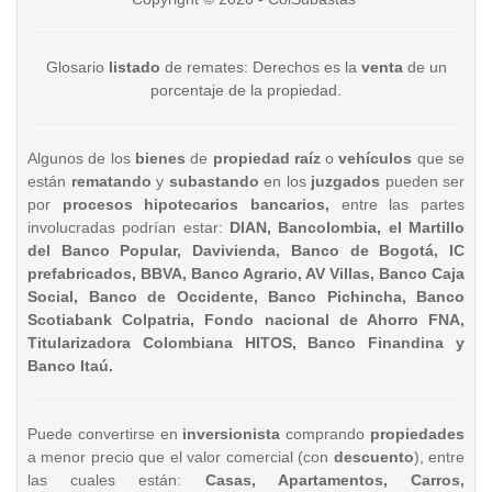
Glosario
listado
de remates: Derechos es la
venta
de un
porcentaje de la propiedad.
Algunos de los
bienes
de
propiedad raíz
o
vehículos
que se
están
rematando
y
subastando
en los
juzgados
pueden ser
por
procesos hipotecarios bancarios,
entre las partes
involucradas podrían estar:
DIAN, Bancolombia, el Martillo
del Banco Popular, Davivienda, Banco de Bogotá, IC
prefabricados, BBVA, Banco Agrario, AV Villas, Banco Caja
Social, Banco de Occidente, Banco Pichincha, Banco
Scotiabank Colpatria, Fondo nacional de Ahorro FNA,
Titularizadora Colombiana HITOS, Banco Finandina y
Banco Itaú.
Puede convertirse en
inversionista
comprando
propiedades
a menor precio que el valor comercial (con
descuento
), entre
las cuales están:
Casas, Apartamentos, Carros,