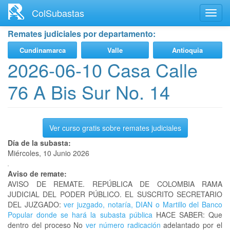
Ir
ColSubastas
Toggl
al
navig
contenido
Remates judiciales por departamento:
principal
Cundinamarca
Valle
Antioquia
2026-06-10 Casa Calle
76 A Bis Sur No. 14
Ver curso gratis sobre remates judiciales
Día de la subasta:
Miércoles, 10 Junio 2026
Aviso de remate:
AVISO DE REMATE. REPÚBLICA DE COLOMBIA RAMA
JUDICIAL DEL PODER PÚBLICO. EL SUSCRITO SECRETARIO
DEL JUZGADO:
ver juzgado, notaría, DIAN o Martillo del Banco
Popular donde se hará la subasta pública
HACE SABER: Que
dentro del proceso No
ver número radicación
adelantado por el