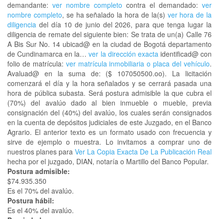
demandante:
ver nombre completo
contra el demandado:
ver
nombre completo
, se ha señalado la hora de la(s)
ver hora de la
diligencia
del día 10 de junio del 2026, para que tenga lugar la
diligencia de remate del siguiente bien: Se trata de un(a) Calle 76
A Bis Sur No. 14 ubicad@ en la ciudad de Bogotá departamento
de Cundinamarca en la…
ver la dirección exacta
identificad@ con
folio de matrícula:
ver matrícula inmobiliaria o placa del vehículo
.
Avaluad@ en la suma de: ($ 107050500.oo). La licitación
comenzará el día y la hora señalados y se cerrará pasada una
hora de pública subasta. Será postura admisible la que cubra el
(70%) del avalúo dado al bien inmueble o mueble, previa
consignación del (40%) del avalúo, los cuales serán consignados
en la cuenta de depósitos judiciales de este Juzgado, en el Banco
Agrario. El anterior texto es un formato usado con frecuencia y
sirve de ejemplo o muestra. Lo invitamos a comprar uno de
nuestros planes para
Ver La Copia Exacta De La Publicación Real
hecha por el juzgado, DIAN, notaría o Martillo del Banco Popular.
Postura admisible:
$74.935.350
Es el 70% del avalúo.
Postura hábil:
Es el 40% del avalúo.