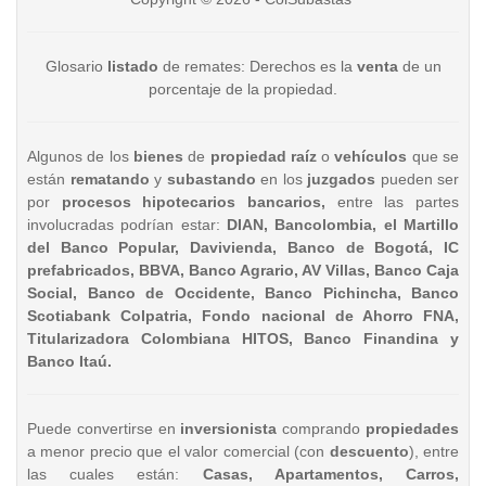
Glosario
listado
de remates: Derechos es la
venta
de un
porcentaje de la propiedad.
Algunos de los
bienes
de
propiedad raíz
o
vehículos
que se
están
rematando
y
subastando
en los
juzgados
pueden ser
por
procesos hipotecarios bancarios,
entre las partes
involucradas podrían estar:
DIAN, Bancolombia, el Martillo
del Banco Popular, Davivienda, Banco de Bogotá, IC
prefabricados, BBVA, Banco Agrario, AV Villas, Banco Caja
Social, Banco de Occidente, Banco Pichincha, Banco
Scotiabank Colpatria, Fondo nacional de Ahorro FNA,
Titularizadora Colombiana HITOS, Banco Finandina y
Banco Itaú.
Puede convertirse en
inversionista
comprando
propiedades
a menor precio que el valor comercial (con
descuento
), entre
las cuales están:
Casas, Apartamentos, Carros,