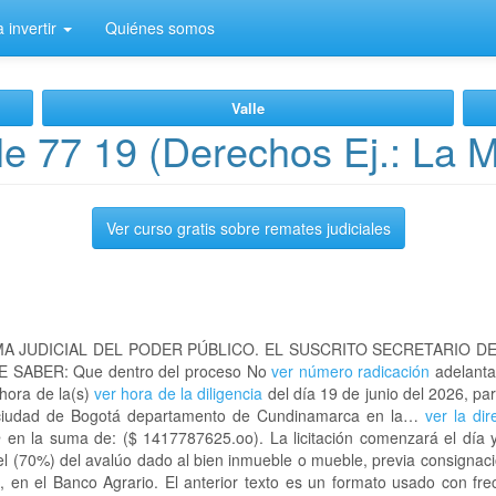
 invertir
Quiénes somos
Valle
e 77 19 (Derechos Ej.: La 
Ver curso gratis sobre remates judiciales
A JUDICIAL DEL PODER PÚBLICO. EL SUSCRITO SECRETARIO D
 SABER: Que dentro del proceso No
ver número radicación
adelanta
 hora de la(s)
ver hora de la diligencia
del día 19 de junio del 2026, par
a ciudad de Bogotá departamento de Cundinamarca en la…
ver la di
 en la suma de: ($ 1417787625.oo). La licitación comenzará el día 
el (70%) del avalúo dado al bien inmueble o mueble, previa consignac
, en el Banco Agrario. El anterior texto es un formato usado con fr