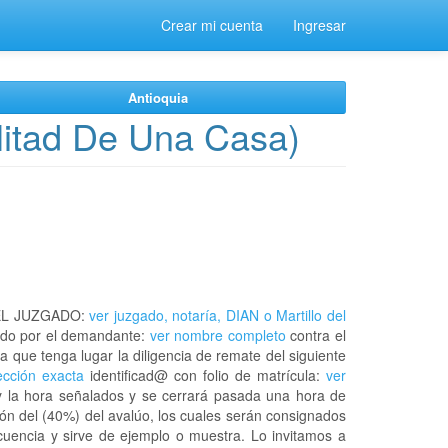
Crear mi cuenta
Ingresar
Antioquia
Mitad De Una Casa)
EL JUZGADO:
ver juzgado, notaría, DIAN o Martillo del
do por el demandante:
ver nombre completo
contra el
a que tenga lugar la diligencia de remate del siguiente
rección exacta
identificad@ con folio de matrícula:
ver
y la hora señalados y se cerrará pasada una hora de
ión del (40%) del avalúo, los cuales serán consignados
ecuencia y sirve de ejemplo o muestra. Lo invitamos a