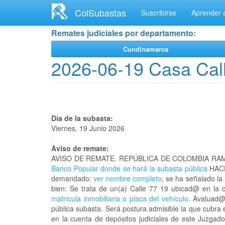
Ir
ColSubastas
Suscribirse
Aprender a
al
contenido
Remates judiciales por departamento:
principal
Cundinamarca
2026-06-19 Casa Call
Día de la subasta:
Viernes, 19 Junio 2026
Aviso de remate:
AVISO DE REMATE. REPÚBLICA DE COLOMBIA RAM
Banco Popular donde se hará la subasta pública
HACE
demandado:
ver nombre completo
, se ha señalado la
bien: Se trata de un(a) Calle 77 19 ubicad@ en l
matrícula inmobiliaria o placa del vehículo
. Avaluad@
pública subasta. Será postura admisible la que cubra 
en la cuenta de depósitos judiciales de este Juzgado