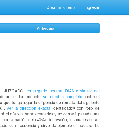
Crear mi cuenta
Ingresar
Antioquia
EL JUZGADO:
ver juzgado, notaría, DIAN o Martillo del
do por el demandante:
ver nombre completo
contra el
a que tenga lugar la diligencia de remate del siguiente
 la…
ver la dirección exacta
identificad@ con folio de
rá el día y la hora señalados y se cerrará pasada una
a consignación del (40%) del avalúo, los cuales serán
usado con frecuencia y sirve de ejemplo o muestra. Lo