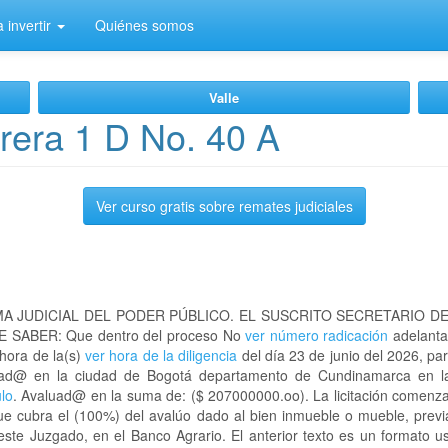
 invertir
Quiénes somos
Valle
rera 1 D No. 40 A
Ver curso gratis sobre remates judiciales
A JUDICIAL DEL PODER PÚBLICO. EL SUSCRITO SECRETARIO D
 SABER: Que dentro del proceso No
ver número radicación
adelanta
 hora de la(s)
ver hora de la diligencia
del día 23 de junio del 2026, par
bicad@ en la ciudad de Bogotá departamento de Cundinamarca en
ulo
. Avaluad@ en la suma de: ($ 207000000.oo). La licitación comenza
ue cubra el (100%) del avalúo dado al bien inmueble o mueble, previ
este Juzgado, en el Banco Agrario. El anterior texto es un formato 