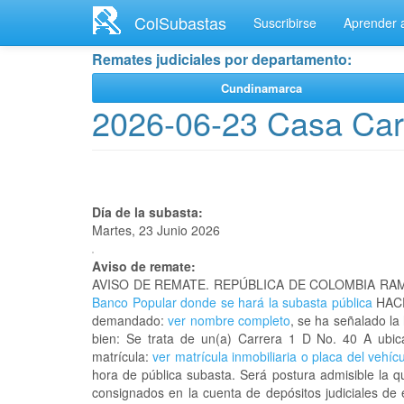
Ir
ColSubastas
Suscribirse
Aprender a
al
contenido
Remates judiciales por departamento:
principal
Cundinamarca
2026-06-23 Casa Car
Día de la subasta:
Martes, 23 Junio 2026
Aviso de remate:
AVISO DE REMATE. REPÚBLICA DE COLOMBIA RAM
Banco Popular donde se hará la subasta pública
HACE
demandado:
ver nombre completo
, se ha señalado la
bien: Se trata de un(a) Carrera 1 D No. 40 A u
matrícula:
ver matrícula inmobiliaria o placa del vehíc
hora de pública subasta. Será postura admisible la q
consignados en la cuenta de depósitos judiciales de 