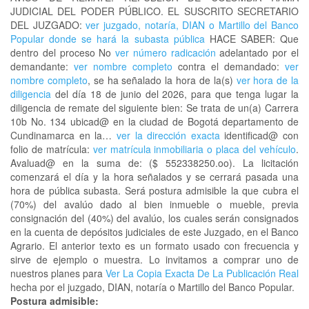
JUDICIAL DEL PODER PÚBLICO. EL SUSCRITO SECRETARIO
DEL JUZGADO:
ver juzgado, notaría, DIAN o Martillo del Banco
Popular donde se hará la subasta pública
HACE SABER: Que
dentro del proceso No
ver número radicación
adelantado por el
demandante:
ver nombre completo
contra el demandado:
ver
nombre completo
, se ha señalado la hora de la(s)
ver hora de la
diligencia
del día 18 de junio del 2026, para que tenga lugar la
diligencia de remate del siguiente bien: Se trata de un(a) Carrera
10b No. 134 ubicad@ en la ciudad de Bogotá departamento de
Cundinamarca en la…
ver la dirección exacta
identificad@ con
folio de matrícula:
ver matrícula inmobiliaria o placa del vehículo
.
Avaluad@ en la suma de: ($ 552338250.oo). La licitación
comenzará el día y la hora señalados y se cerrará pasada una
hora de pública subasta. Será postura admisible la que cubra el
(70%) del avalúo dado al bien inmueble o mueble, previa
consignación del (40%) del avalúo, los cuales serán consignados
en la cuenta de depósitos judiciales de este Juzgado, en el Banco
Agrario. El anterior texto es un formato usado con frecuencia y
sirve de ejemplo o muestra. Lo invitamos a comprar uno de
nuestros planes para
Ver La Copia Exacta De La Publicación Real
hecha por el juzgado, DIAN, notaría o Martillo del Banco Popular.
Postura admisible: