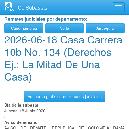
Ir
ColSubastas
Toggl
al
navig
contenido
Remates judiciales por departamento:
principal
Cundinamarca
Valle
Antioquia
2026-06-18 Casa Carrera
10b No. 134 (Derechos
Ej.: La Mitad De Una
Casa)
Ver curso gratis sobre remates judiciales
Día de la subasta:
Jueves, 18 Junio 2026
Aviso de remate:
AVISO DE REMATE. REPÚBLICA DE COLOMBIA RAMA