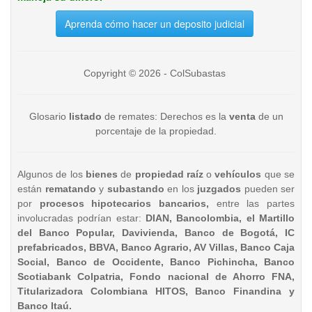
Aprenda cómo hacer un deposito judicial
Copyright © 2026 - ColSubastas
Glosario
listado
de remates: Derechos es la
venta
de un
porcentaje de la propiedad.
Algunos de los
bienes
de
propiedad raíz
o
vehículos
que se
están
rematando
y
subastando
en los
juzgados
pueden ser
por
procesos hipotecarios bancarios,
entre las partes
involucradas podrían estar:
DIAN, Bancolombia, el Martillo
del Banco Popular, Davivienda, Banco de Bogotá, IC
prefabricados, BBVA, Banco Agrario, AV Villas, Banco Caja
Social, Banco de Occidente, Banco Pichincha, Banco
Scotiabank Colpatria, Fondo nacional de Ahorro FNA,
Titularizadora Colombiana HITOS, Banco Finandina y
Banco Itaú.