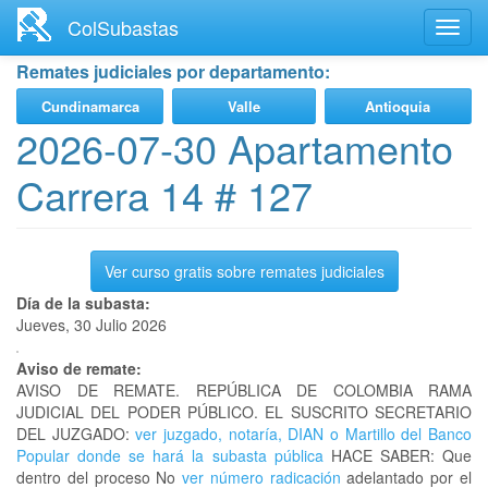
Ir
ColSubastas
Toggl
al
navig
contenido
Remates judiciales por departamento:
principal
Cundinamarca
Valle
Antioquia
2026-07-30 Apartamento
Carrera 14 # 127
Ver curso gratis sobre remates judiciales
Día de la subasta:
Jueves, 30 Julio 2026
Aviso de remate:
AVISO DE REMATE. REPÚBLICA DE COLOMBIA RAMA
JUDICIAL DEL PODER PÚBLICO. EL SUSCRITO SECRETARIO
DEL JUZGADO:
ver juzgado, notaría, DIAN o Martillo del Banco
Popular donde se hará la subasta pública
HACE SABER: Que
dentro del proceso No
ver número radicación
adelantado por el