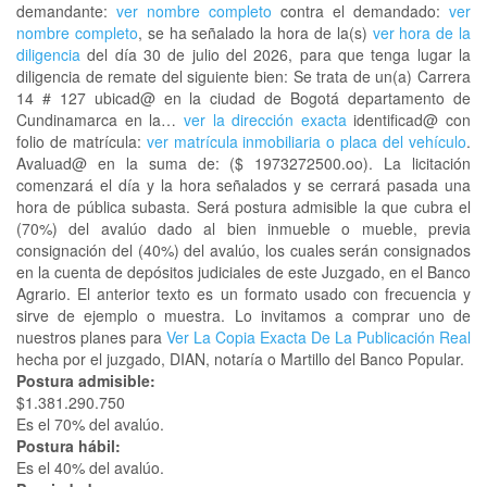
demandante:
ver nombre completo
contra el demandado:
ver
nombre completo
, se ha señalado la hora de la(s)
ver hora de la
diligencia
del día 30 de julio del 2026, para que tenga lugar la
diligencia de remate del siguiente bien: Se trata de un(a) Carrera
14 # 127 ubicad@ en la ciudad de Bogotá departamento de
Cundinamarca en la…
ver la dirección exacta
identificad@ con
folio de matrícula:
ver matrícula inmobiliaria o placa del vehículo
.
Avaluad@ en la suma de: ($ 1973272500.oo). La licitación
comenzará el día y la hora señalados y se cerrará pasada una
hora de pública subasta. Será postura admisible la que cubra el
(70%) del avalúo dado al bien inmueble o mueble, previa
consignación del (40%) del avalúo, los cuales serán consignados
en la cuenta de depósitos judiciales de este Juzgado, en el Banco
Agrario. El anterior texto es un formato usado con frecuencia y
sirve de ejemplo o muestra. Lo invitamos a comprar uno de
nuestros planes para
Ver La Copia Exacta De La Publicación Real
hecha por el juzgado, DIAN, notaría o Martillo del Banco Popular.
Postura admisible:
$1.381.290.750
Es el 70% del avalúo.
Postura hábil:
Es el 40% del avalúo.