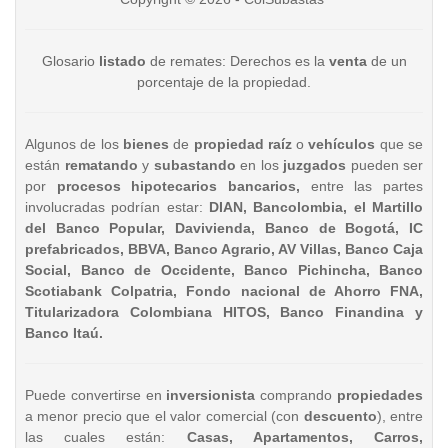
Glosario
listado
de remates: Derechos es la
venta
de un
porcentaje de la propiedad.
Algunos de los
bienes
de
propiedad raíz
o
vehículos
que se
están
rematando
y
subastando
en los
juzgados
pueden ser
por
procesos hipotecarios bancarios,
entre las partes
involucradas podrían estar:
DIAN, Bancolombia, el Martillo
del Banco Popular, Davivienda, Banco de Bogotá, IC
prefabricados, BBVA, Banco Agrario, AV Villas, Banco Caja
Social, Banco de Occidente, Banco Pichincha, Banco
Scotiabank Colpatria, Fondo nacional de Ahorro FNA,
Titularizadora Colombiana HITOS, Banco Finandina y
Banco Itaú.
Puede convertirse en
inversionista
comprando
propiedades
a menor precio que el valor comercial (con
descuento
), entre
las cuales están:
Casas, Apartamentos, Carros,