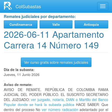
Ir
ColSubastas
Toggl
al
navig
contenido
Remates judiciales por departamento:
principal
Cundinamarca
Valle
Antioquia
2026-06-11 Apartamento
Carrera 14 Número 149
Ver curso gratis sobre remates judiciales
Día de la subasta:
Jueves, 11 Junio 2026
Aviso de remate:
AVISO DE REMATE. REPÚBLICA DE COLOMBIA RAMA
JUDICIAL DEL PODER PÚBLICO. EL SUSCRITO SECRETARIO
DEL JUZGADO:
ver juzgado, notaría, DIAN o Martillo del Banco
Popular donde se hará la subasta pública
HACE SABER: Que
dentro del proceso No
ver número radicación
adelantado por el