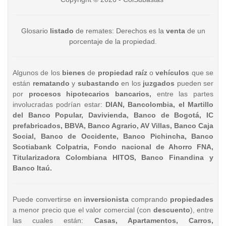
Glosario
listado
de remates: Derechos es la
venta
de un
porcentaje de la propiedad.
Algunos de los
bienes
de
propiedad raíz
o
vehículos
que se
están
rematando
y
subastando
en los
juzgados
pueden ser
por
procesos hipotecarios bancarios,
entre las partes
involucradas podrían estar:
DIAN, Bancolombia, el Martillo
del Banco Popular, Davivienda, Banco de Bogotá, IC
prefabricados, BBVA, Banco Agrario, AV Villas, Banco Caja
Social, Banco de Occidente, Banco Pichincha, Banco
Scotiabank Colpatria, Fondo nacional de Ahorro FNA,
Titularizadora Colombiana HITOS, Banco Finandina y
Banco Itaú.
Puede convertirse en
inversionista
comprando
propiedades
a menor precio que el valor comercial (con
descuento
), entre
las cuales están:
Casas, Apartamentos, Carros,