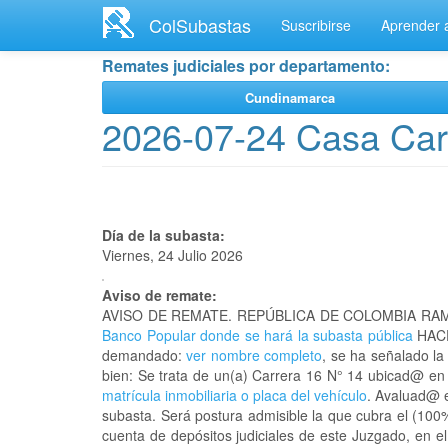
Ir
ColSubastas
Suscribirse
Aprender a
al
contenido
Remates judiciales por departamento:
principal
Cundinamarca
2026-07-24 Casa Car
Día de la subasta:
Viernes, 24 Julio 2026
Aviso de remate:
AVISO DE REMATE. REPÚBLICA DE COLOMBIA RAM
Banco Popular donde se hará la subasta pública
HACE
demandado:
ver nombre completo
, se ha señalado la
bien: Se trata de un(a) Carrera 16 N° 14 ubicad@ 
matrícula inmobiliaria o placa del vehículo
. Avaluad@ e
subasta. Será postura admisible la que cubra el (100
cuenta de depósitos judiciales de este Juzgado, en e