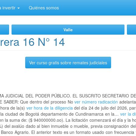
 invertir
Quiénes somos
Valle
rera 16 N° 14
Ver curso gratis sobre remates judiciales
A JUDICIAL DEL PODER PÚBLICO. EL SUSCRITO SECRETARIO D
 SABER: Que dentro del proceso No
ver número radicación
adelanta
 hora de la(s)
ver hora de la diligencia
del día 24 de julio del 2026, par
en la ciudad de Bogotá departamento de Cundinamarca en la…
ver la d
n la suma de: ($ 940000000.oo). La licitación comenzará el día y la 
%) del avalúo dado al bien inmueble o mueble, previa consignación del
l Banco Agrario. El anterior texto es un formato usado con frecuencia