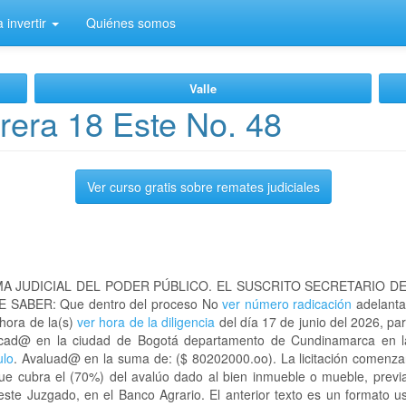
 invertir
Quiénes somos
Valle
era 18 Este No. 48
Ver curso gratis sobre remates judiciales
A JUDICIAL DEL PODER PÚBLICO. EL SUSCRITO SECRETARIO D
 SABER: Que dentro del proceso No
ver número radicación
adelanta
 hora de la(s)
ver hora de la diligencia
del día 17 de junio del 2026, par
ubicad@ en la ciudad de Bogotá departamento de Cundinamarca en
ulo
. Avaluad@ en la suma de: ($ 80202000.oo). La licitación comenzar
que cubra el (70%) del avalúo dado al bien inmueble o mueble, previa
este Juzgado, en el Banco Agrario. El anterior texto es un formato 