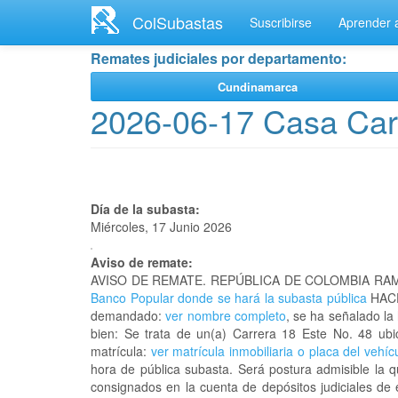
Ir
ColSubastas
Suscribirse
Aprender a
al
contenido
Remates judiciales por departamento:
principal
Cundinamarca
2026-06-17 Casa Carr
Día de la subasta:
Miércoles, 17 Junio 2026
Aviso de remate:
AVISO DE REMATE. REPÚBLICA DE COLOMBIA RAM
Banco Popular donde se hará la subasta pública
HACE
demandado:
ver nombre completo
, se ha señalado la
bien: Se trata de un(a) Carrera 18 Este No. 48 
matrícula:
ver matrícula inmobiliaria o placa del vehíc
hora de pública subasta. Será postura admisible la 
consignados en la cuenta de depósitos judiciales de 