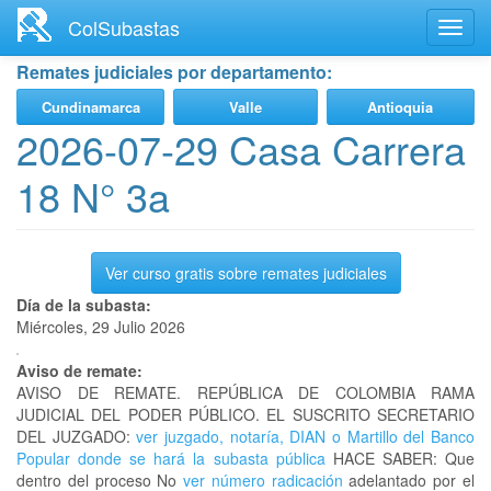
Ir
ColSubastas
Toggl
al
navig
contenido
Remates judiciales por departamento:
principal
Cundinamarca
Valle
Antioquia
2026-07-29 Casa Carrera
18 N° 3a
Ver curso gratis sobre remates judiciales
Día de la subasta:
Miércoles, 29 Julio 2026
Aviso de remate:
AVISO DE REMATE. REPÚBLICA DE COLOMBIA RAMA
JUDICIAL DEL PODER PÚBLICO. EL SUSCRITO SECRETARIO
DEL JUZGADO:
ver juzgado, notaría, DIAN o Martillo del Banco
Popular donde se hará la subasta pública
HACE SABER: Que
dentro del proceso No
ver número radicación
adelantado por el