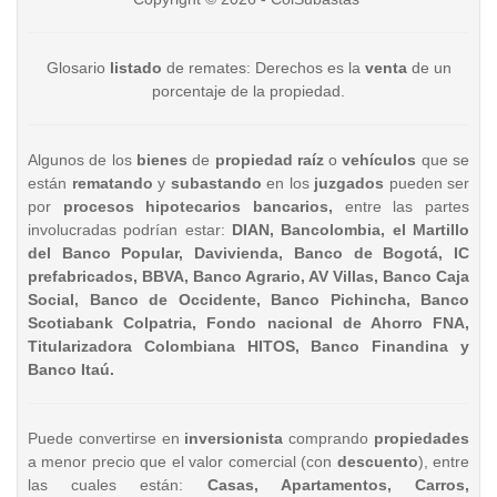
Glosario
listado
de remates: Derechos es la
venta
de un
porcentaje de la propiedad.
Algunos de los
bienes
de
propiedad raíz
o
vehículos
que se
están
rematando
y
subastando
en los
juzgados
pueden ser
por
procesos hipotecarios bancarios,
entre las partes
involucradas podrían estar:
DIAN, Bancolombia, el Martillo
del Banco Popular, Davivienda, Banco de Bogotá, IC
prefabricados, BBVA, Banco Agrario, AV Villas, Banco Caja
Social, Banco de Occidente, Banco Pichincha, Banco
Scotiabank Colpatria, Fondo nacional de Ahorro FNA,
Titularizadora Colombiana HITOS, Banco Finandina y
Banco Itaú.
Puede convertirse en
inversionista
comprando
propiedades
a menor precio que el valor comercial (con
descuento
), entre
las cuales están:
Casas, Apartamentos, Carros,