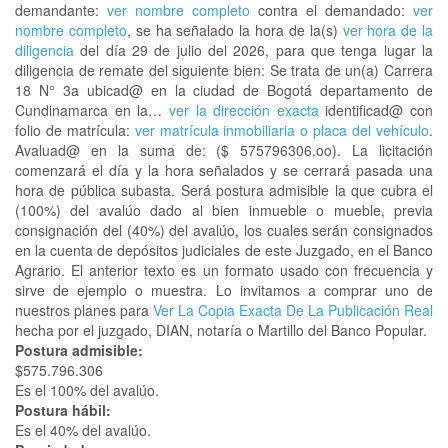
demandante:
ver nombre completo
contra el demandado:
ver
nombre completo
, se ha señalado la hora de la(s)
ver hora de la
diligencia
del día 29 de julio del 2026, para que tenga lugar la
diligencia de remate del siguiente bien: Se trata de un(a) Carrera
18 N° 3a ubicad@ en la ciudad de Bogotá departamento de
Cundinamarca en la…
ver la dirección exacta
identificad@ con
folio de matrícula:
ver matrícula inmobiliaria o placa del vehículo
.
Avaluad@ en la suma de: ($ 575796306.oo). La licitación
comenzará el día y la hora señalados y se cerrará pasada una
hora de pública subasta. Será postura admisible la que cubra el
(100%) del avalúo dado al bien inmueble o mueble, previa
consignación del (40%) del avalúo, los cuales serán consignados
en la cuenta de depósitos judiciales de este Juzgado, en el Banco
Agrario. El anterior texto es un formato usado con frecuencia y
sirve de ejemplo o muestra. Lo invitamos a comprar uno de
nuestros planes para
Ver La Copia Exacta De La Publicación Real
hecha por el juzgado, DIAN, notaría o Martillo del Banco Popular.
Postura admisible:
$575.796.306
Es el 100% del avalúo.
Postura hábil:
Es el 40% del avalúo.