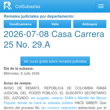
Ir
ColSubastas
Toggl
al
navig
contenido
Remates judiciales por departamento:
principal
Cundinamarca
Valle
Antioquia
2026-07-08 Casa Carrera
25 No. 29.A
Ver curso gratis sobre remates judiciales
Día de la subasta:
Miércoles, 8 Julio 2026
Aviso de remate:
AVISO DE REMATE. REPÚBLICA DE COLOMBIA RAMA
JUDICIAL DEL PODER PÚBLICO. EL SUSCRITO SECRETARIO
DEL JUZGADO:
ver juzgado, notaría, DIAN o Martillo del Banco
Popular donde se hará la subasta pública
HACE SABER: Que
dentro del proceso No
ver número radicación
adelantado por el