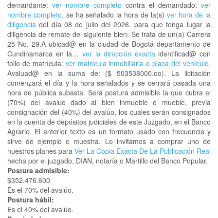
demandante:
ver nombre completo
contra el demandado:
ver
nombre completo
, se ha señalado la hora de la(s)
ver hora de la
diligencia
del día 08 de julio del 2026, para que tenga lugar la
diligencia de remate del siguiente bien: Se trata de un(a) Carrera
25 No. 29.A ubicad@ en la ciudad de Bogotá departamento de
Cundinamarca en la…
ver la dirección exacta
identificad@ con
folio de matrícula:
ver matrícula inmobiliaria o placa del vehículo
.
Avaluad@ en la suma de: ($ 503538000.oo). La licitación
comenzará el día y la hora señalados y se cerrará pasada una
hora de pública subasta. Será postura admisible la que cubra el
(70%) del avalúo dado al bien inmueble o mueble, previa
consignación del (40%) del avalúo, los cuales serán consignados
en la cuenta de depósitos judiciales de este Juzgado, en el Banco
Agrario. El anterior texto es un formato usado con frecuencia y
sirve de ejemplo o muestra. Lo invitamos a comprar uno de
nuestros planes para
Ver La Copia Exacta De La Publicación Real
hecha por el juzgado, DIAN, notaría o Martillo del Banco Popular.
Postura admisible:
$352.476.600
Es el 70% del avalúo.
Postura hábil:
Es el 40% del avalúo.