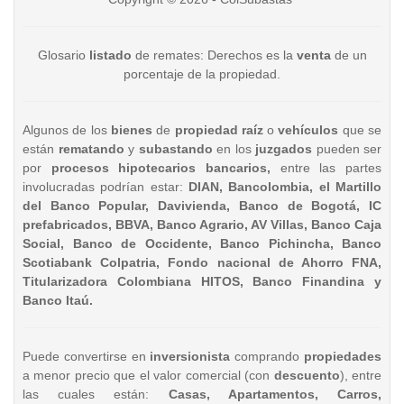
Glosario
listado
de remates: Derechos es la
venta
de un
porcentaje de la propiedad.
Algunos de los
bienes
de
propiedad raíz
o
vehículos
que se
están
rematando
y
subastando
en los
juzgados
pueden ser
por
procesos hipotecarios bancarios,
entre las partes
involucradas podrían estar:
DIAN, Bancolombia, el Martillo
del Banco Popular, Davivienda, Banco de Bogotá, IC
prefabricados, BBVA, Banco Agrario, AV Villas, Banco Caja
Social, Banco de Occidente, Banco Pichincha, Banco
Scotiabank Colpatria, Fondo nacional de Ahorro FNA,
Titularizadora Colombiana HITOS, Banco Finandina y
Banco Itaú.
Puede convertirse en
inversionista
comprando
propiedades
a menor precio que el valor comercial (con
descuento
), entre
las cuales están:
Casas, Apartamentos, Carros,