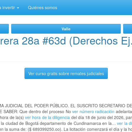
 invertir
Quiénes somos
Valle
era 28a #63d (Derechos Ej
Ver curso gratis sobre remates judiciales
A JUDICIAL DEL PODER PÚBLICO. EL SUSCRITO SECRETARIO D
 SABER: Que dentro del proceso No
ver número radicación
adelanta
 hora de la(s)
ver hora de la diligencia
del día 18 de junio del 2026, par
en la ciudad de Bogotá departamento de Cundinamarca en la…
ver la d
n la suma de: ($ 689399250.oo). La licitación comenzará el día y la 