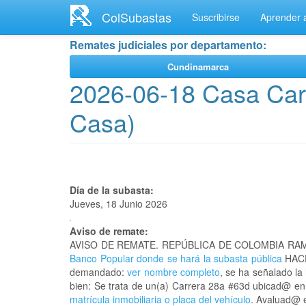
Ir
ColSubastas
Suscribirse
Aprender a
al
contenido
Remates judiciales por departamento:
principal
Cundinamarca
2026-06-18 Casa Carr
Casa)
Día de la subasta:
Jueves, 18 Junio 2026
Aviso de remate:
AVISO DE REMATE. REPÚBLICA DE COLOMBIA RAM
Banco Popular donde se hará la subasta pública
HACE
demandado:
ver nombre completo
, se ha señalado la
bien: Se trata de un(a) Carrera 28a #63d ubicad@ 
matrícula inmobiliaria o placa del vehículo
. Avaluad@ e