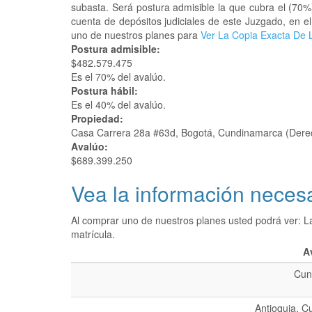
subasta. Será postura admisible la que cubra el (70%
cuenta de depósitos judiciales de este Juzgado, en e
uno de nuestros planes para
Ver La Copia Exacta De L
Postura admisible:
$482.579.475
Es el 70% del avalúo.
Postura hábil:
Es el 40% del avalúo.
Propiedad:
Casa Carrera 28a #63d, Bogotá, Cundinamarca (Dere
Avalúo:
$689.399.250
Vea la información necesa
Al comprar uno de nuestros planes usted podrá ver: L
matrícula.
A
Cun
Antioquia, C