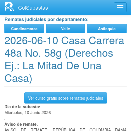
Ir
ColSubastas
Toggl
al
navig
contenido
Remates judiciales por departamento:
principal
Cundinamarca
Valle
Antioquia
2026-06-10 Casa Carrera
48a No. 58g (Derechos
Ej.: La Mitad De Una
Casa)
Ver curso gratis sobre remates judiciales
Día de la subasta:
Miércoles, 10 Junio 2026
Aviso de remate:
AVISO DE REMATE. REPÚBLICA DE COLOMBIA RAMA