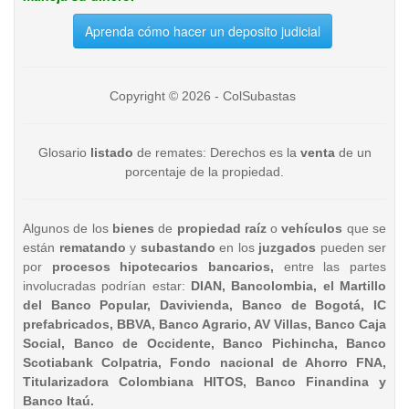
Aprenda cómo hacer un deposito judicial
Copyright © 2026 - ColSubastas
Glosario
listado
de remates: Derechos es la
venta
de un
porcentaje de la propiedad.
Algunos de los
bienes
de
propiedad raíz
o
vehículos
que se
están
rematando
y
subastando
en los
juzgados
pueden ser
por
procesos hipotecarios bancarios,
entre las partes
involucradas podrían estar:
DIAN, Bancolombia, el Martillo
del Banco Popular, Davivienda, Banco de Bogotá, IC
prefabricados, BBVA, Banco Agrario, AV Villas, Banco Caja
Social, Banco de Occidente, Banco Pichincha, Banco
Scotiabank Colpatria, Fondo nacional de Ahorro FNA,
Titularizadora Colombiana HITOS, Banco Finandina y
Banco Itaú.