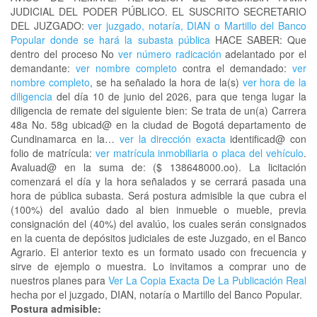
JUDICIAL DEL PODER PÚBLICO. EL SUSCRITO SECRETARIO
DEL JUZGADO:
ver juzgado, notaría, DIAN o Martillo del Banco
Popular donde se hará la subasta pública
HACE SABER: Que
dentro del proceso No
ver número radicación
adelantado por el
demandante:
ver nombre completo
contra el demandado:
ver
nombre completo
, se ha señalado la hora de la(s)
ver hora de la
diligencia
del día 10 de junio del 2026, para que tenga lugar la
diligencia de remate del siguiente bien: Se trata de un(a) Carrera
48a No. 58g ubicad@ en la ciudad de Bogotá departamento de
Cundinamarca en la…
ver la dirección exacta
identificad@ con
folio de matrícula:
ver matrícula inmobiliaria o placa del vehículo
.
Avaluad@ en la suma de: ($ 138648000.oo). La licitación
comenzará el día y la hora señalados y se cerrará pasada una
hora de pública subasta. Será postura admisible la que cubra el
(100%) del avalúo dado al bien inmueble o mueble, previa
consignación del (40%) del avalúo, los cuales serán consignados
en la cuenta de depósitos judiciales de este Juzgado, en el Banco
Agrario. El anterior texto es un formato usado con frecuencia y
sirve de ejemplo o muestra. Lo invitamos a comprar uno de
nuestros planes para
Ver La Copia Exacta De La Publicación Real
hecha por el juzgado, DIAN, notaría o Martillo del Banco Popular.
Postura admisible: