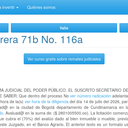
 invertir
Quiénes somos
Valle
rera 71b No. 116a
Ver curso gratis sobre remates judiciales
A JUDICIAL DEL PODER PÚBLICO. EL SUSCRITO SECRETARIO D
 SABER: Que dentro del proceso No
ver número radicación
adelanta
 hora de la(s)
ver hora de la diligencia
del día 14 de julio del 2026, par
bicad@ en la ciudad de Bogotá departamento de Cundinamarca en
lo
. Avaluad@ en la suma de: ($ 2801005500.oo). La licitación comenza
que cubra el (70%) del avalúo dado al bien inmueble o mueble, previa
este Juzgado, en el Banco Agrario. El anterior texto es un formato 