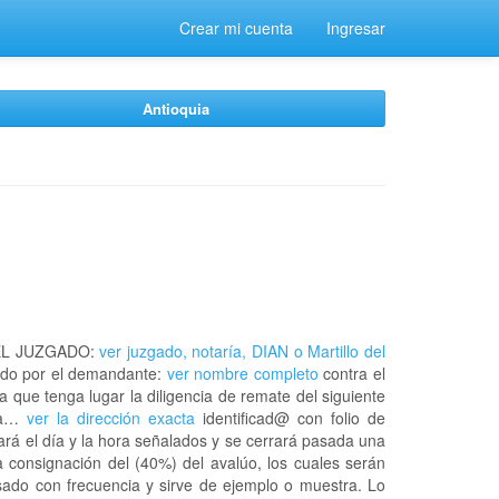
Crear mi cuenta
Ingresar
Antioquia
EL JUZGADO:
ver juzgado, notaría, DIAN o Martillo del
do por el demandante:
ver nombre completo
contra el
a que tenga lugar la diligencia de remate del siguiente
 la…
ver la dirección exacta
identificad@ con folio de
rá el día y la hora señalados y se cerrará pasada una
 consignación del (40%) del avalúo, los cuales serán
usado con frecuencia y sirve de ejemplo o muestra. Lo