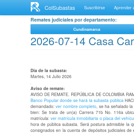
Ir
ColSubastas
Suscribirse
Aprender a
al
contenido
Remates judiciales por departamento:
principal
Cundinamarca
2026-07-14 Casa Car
Día de la subasta:
Martes, 14 Julio 2026
Aviso de remate:
AVISO DE REMATE. REPÚBLICA DE COLOMBIA RAM
Banco Popular donde se hará la subasta pública
HACE
demandado:
ver nombre completo
, se ha señalado la
bien: Se trata de un(a) Carrera 71b No. 116a u
matrícula:
ver matrícula inmobiliaria o placa del vehícu
hora de pública subasta. Será postura admisible la 
consignados en la cuenta de depósitos judiciales de 