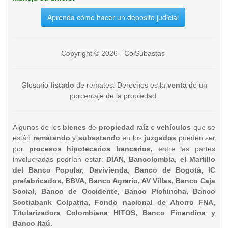
Aprenda cómo hacer un deposito judicial
Copyright © 2026 - ColSubastas
Glosario
listado
de remates: Derechos es la
venta
de un
porcentaje de la propiedad.
Algunos de los
bienes
de
propiedad raíz
o
vehículos
que se
están
rematando
y
subastando
en los
juzgados
pueden ser
por
procesos hipotecarios bancarios,
entre las partes
involucradas podrían estar:
DIAN, Bancolombia, el Martillo
del Banco Popular, Davivienda, Banco de Bogotá, IC
prefabricados, BBVA, Banco Agrario, AV Villas, Banco Caja
Social, Banco de Occidente, Banco Pichincha, Banco
Scotiabank Colpatria, Fondo nacional de Ahorro FNA,
Titularizadora Colombiana HITOS, Banco Finandina y
Banco Itaú.