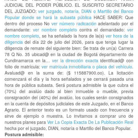
JUDICIAL DEL PODER PÚBLICO. EL SUSCRITO SECRETARIO
DEL JUZGADO:
ver juzgado, notaría, DIAN o Martillo del Banco
Popular donde se hará la subasta pública
HACE SABER: Que
dentro del proceso No
ver número radicación
adelantado por el
demandante:
ver nombre completo
contra el demandado:
ver
nombre completo
, se ha señalado la hora de la(s)
ver hora de la
diligencia
del día 22 de julio del 2026, para que tenga lugar la
diligencia de remate del siguiente bien: Se trata de un(a) Carrera
78 Q No. 35 ubicad@ en la ciudad de Bogotá departamento de
Cundinamarca en la…
ver la dirección exacta
identificad@ con
folio de matrícula:
ver matrícula inmobiliaria o placa del vehículo
.
Avaluad@ en la suma de: ($ 115887900.oo). La licitación
comenzará el día y la hora señalados y se cerrará pasada una
hora de pública subasta. Será postura admisible la que cubra el
(70%) del avalúo dado al bien inmueble o mueble, previa
consignación del (40%) del avalúo, los cuales serán consignados
en la cuenta de depósitos judiciales de este Juzgado, en el Banco
Agrario. El anterior texto es un formato usado con frecuencia y
sirve de ejemplo o muestra. Lo invitamos a comprar uno de
nuestros planes para
Ver La Copia Exacta De La Publicación Real
hecha por el juzgado, DIAN, notaría o Martillo del Banco Popular.
Postura admisible: