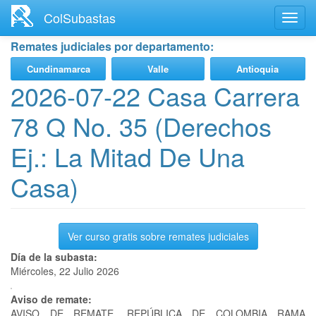
Ir
ColSubastas
Toggl
al
navig
contenido
Remates judiciales por departamento:
principal
Cundinamarca
Valle
Antioquia
2026-07-22 Casa Carrera
78 Q No. 35 (Derechos
Ej.: La Mitad De Una
Casa)
Ver curso gratis sobre remates judiciales
Día de la subasta:
Miércoles, 22 Julio 2026
Aviso de remate:
AVISO DE REMATE. REPÚBLICA DE COLOMBIA RAMA