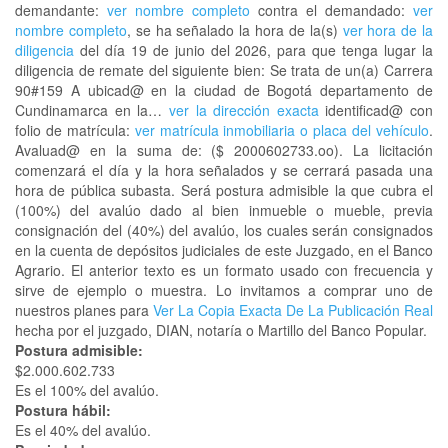
demandante:
ver nombre completo
contra el demandado:
ver
nombre completo
, se ha señalado la hora de la(s)
ver hora de la
diligencia
del día 19 de junio del 2026, para que tenga lugar la
diligencia de remate del siguiente bien: Se trata de un(a) Carrera
90#159 A ubicad@ en la ciudad de Bogotá departamento de
Cundinamarca en la…
ver la dirección exacta
identificad@ con
folio de matrícula:
ver matrícula inmobiliaria o placa del vehículo
.
Avaluad@ en la suma de: ($ 2000602733.oo). La licitación
comenzará el día y la hora señalados y se cerrará pasada una
hora de pública subasta. Será postura admisible la que cubra el
(100%) del avalúo dado al bien inmueble o mueble, previa
consignación del (40%) del avalúo, los cuales serán consignados
en la cuenta de depósitos judiciales de este Juzgado, en el Banco
Agrario. El anterior texto es un formato usado con frecuencia y
sirve de ejemplo o muestra. Lo invitamos a comprar uno de
nuestros planes para
Ver La Copia Exacta De La Publicación Real
hecha por el juzgado, DIAN, notaría o Martillo del Banco Popular.
Postura admisible:
$2.000.602.733
Es el 100% del avalúo.
Postura hábil:
Es el 40% del avalúo.