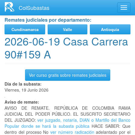
Ir
ColSubastas
Toggl
al
navig
contenido
Remates judiciales por departamento:
principal
Cundinamarca
Valle
Antioquia
2026-06-19 Casa Carrera
90#159 A
Ver curso gratis sobre remates judiciales
Día de la subasta:
Viernes, 19 Junio 2026
Aviso de remate:
AVISO DE REMATE. REPÚBLICA DE COLOMBIA RAMA
JUDICIAL DEL PODER PÚBLICO. EL SUSCRITO SECRETARIO
DEL JUZGADO:
ver juzgado, notaría, DIAN o Martillo del Banco
Popular donde se hará la subasta pública
HACE SABER: Que
dentro del proceso No
ver número radicación
adelantado por el