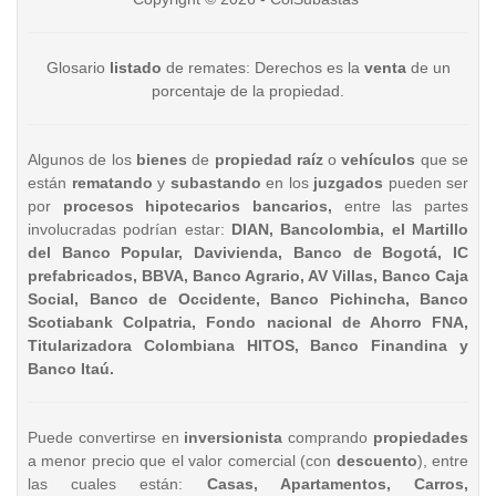
Glosario
listado
de remates: Derechos es la
venta
de un
porcentaje de la propiedad.
Algunos de los
bienes
de
propiedad raíz
o
vehículos
que se
están
rematando
y
subastando
en los
juzgados
pueden ser
por
procesos hipotecarios bancarios,
entre las partes
involucradas podrían estar:
DIAN, Bancolombia, el Martillo
del Banco Popular, Davivienda, Banco de Bogotá, IC
prefabricados, BBVA, Banco Agrario, AV Villas, Banco Caja
Social, Banco de Occidente, Banco Pichincha, Banco
Scotiabank Colpatria, Fondo nacional de Ahorro FNA,
Titularizadora Colombiana HITOS, Banco Finandina y
Banco Itaú.
Puede convertirse en
inversionista
comprando
propiedades
a menor precio que el valor comercial (con
descuento
), entre
las cuales están:
Casas, Apartamentos, Carros,