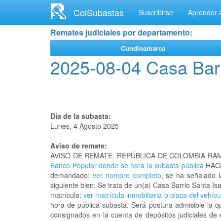
Ir
ColSubastas
Suscribirse
Aprender a
al
contenido
Remates judiciales por departamento:
principal
Cundinamarca
2025-08-04 Casa Barr
Día de la subasta:
Lunes, 4 Agosto 2025
Aviso de remate:
AVISO DE REMATE. REPÚBLICA DE COLOMBIA RAM
Banco Popular donde se hará la subasta pública
HACE
demandado:
ver nombre completo
, se ha señalado 
siguiente bien: Se trata de un(a) Casa Barrio Santa
matrícula:
ver matrícula inmobiliaria o placa del vehícu
hora de pública subasta. Será postura admisible la q
consignados en la cuenta de depósitos judiciales de 