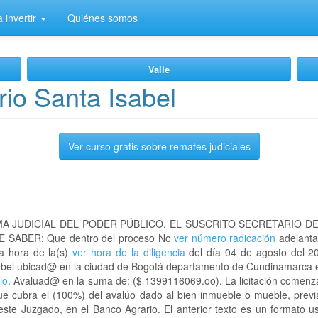
 invertir
Quiénes somos
Valle
io Santa Isabel
Ver curso gratis sobre remates judiciales
A JUDICIAL DEL PODER PÚBLICO. EL SUSCRITO SECRETARIO D
 SABER: Que dentro del proceso No
ver número radicación
adelanta
la hora de la(s)
ver hora de la diligencia
del día 04 de agosto del 20
 Isabel ubicad@ en la ciudad de Bogotá departamento de Cundinamarca
lo
. Avaluad@ en la suma de: ($ 1399116069.oo). La licitación comenza
ue cubra el (100%) del avalúo dado al bien inmueble o mueble, previ
este Juzgado, en el Banco Agrario. El anterior texto es un formato 