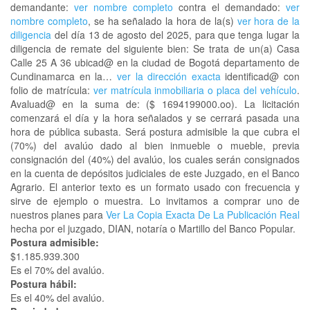
demandante:
ver nombre completo
contra el demandado:
ver
nombre completo
, se ha señalado la hora de la(s)
ver hora de la
diligencia
del día 13 de agosto del 2025, para que tenga lugar la
diligencia de remate del siguiente bien: Se trata de un(a) Casa
Calle 25 A 36 ubicad@ en la ciudad de Bogotá departamento de
Cundinamarca en la…
ver la dirección exacta
identificad@ con
folio de matrícula:
ver matrícula inmobiliaria o placa del vehículo
.
Avaluad@ en la suma de: ($ 1694199000.oo). La licitación
comenzará el día y la hora señalados y se cerrará pasada una
hora de pública subasta. Será postura admisible la que cubra el
(70%) del avalúo dado al bien inmueble o mueble, previa
consignación del (40%) del avalúo, los cuales serán consignados
en la cuenta de depósitos judiciales de este Juzgado, en el Banco
Agrario. El anterior texto es un formato usado con frecuencia y
sirve de ejemplo o muestra. Lo invitamos a comprar uno de
nuestros planes para
Ver La Copia Exacta De La Publicación Real
hecha por el juzgado, DIAN, notaría o Martillo del Banco Popular.
Postura admisible:
$1.185.939.300
Es el 70% del avalúo.
Postura hábil:
Es el 40% del avalúo.