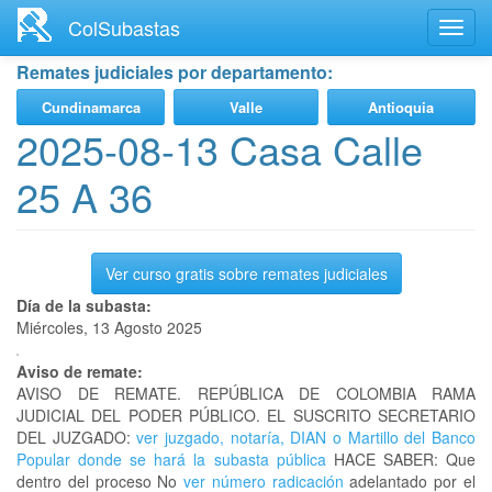
Ir
ColSubastas
Toggl
al
navig
contenido
Remates judiciales por departamento:
principal
Cundinamarca
Valle
Antioquia
2025-08-13 Casa Calle
25 A 36
Ver curso gratis sobre remates judiciales
Día de la subasta:
Miércoles, 13 Agosto 2025
Aviso de remate:
AVISO DE REMATE. REPÚBLICA DE COLOMBIA RAMA
JUDICIAL DEL PODER PÚBLICO. EL SUSCRITO SECRETARIO
DEL JUZGADO:
ver juzgado, notaría, DIAN o Martillo del Banco
Popular donde se hará la subasta pública
HACE SABER: Que
dentro del proceso No
ver número radicación
adelantado por el