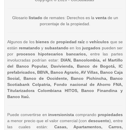
Glosario
listado
de remates: Derechos es la
venta
de un
porcentaje de la propiedad.
Algunos de los
bienes
de
propiedad raíz
o
vehículos
que se
están
rematando
y
subastando
en los
juzgados
pueden ser
por
procesos hipotecarios bancarios,
entre las partes
involucradas podrían estar:
DIAN, Bancolombia, el Martillo
del Banco Popular, Davivienda, Banco de Bogotá, IC
prefabricados, BBVA, Banco Agrario, AV Villas, Banco Caja
Social, Banco de Occidente, Banco Pichincha, Banco
Scotiabank Colpatria, Fondo nacional de Ahorro FNA,
Titularizadora Colombiana HITOS, Banco Finandina y
Banco Itaú.
Puede convertirse en
inversionista
comprando
propiedades
a menor precio que el valor comercial (con
descuento
), entre
las cuales están:
Casas, Apartamentos, Carros,