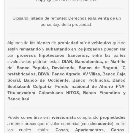
Glosario
listado
de remates: Derechos es la
venta
de un
porcentaje de la propiedad.
Algunos de los
bienes
de
propiedad raíz
o
vehículos
que se
están
rematando
y
subastando
en los
juzgados
pueden ser
por
procesos hipotecarios bancarios,
entre las partes
involucradas podrían estar:
DIAN, Bancolombia, el Martillo
del Banco Popular, Davivienda, Banco de Bogotá, IC
prefabricados, BBVA, Banco Agrario, AV Villas, Banco Caja
Social, Banco de Occidente, Banco Pichincha, Banco
Scotiabank Colpatria, Fondo nacional de Ahorro FNA,
Titularizadora Colombiana HITOS, Banco Finandina y
Banco Itaú.
Puede convertirse en
inversionista
comprando
propiedades
a menor precio que el valor comercial (con
descuento
), entre
las cuales están:
Casas, Apartamentos, Carros,