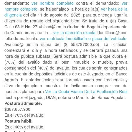
demandante:
ver nombre completo
contra el demandado:
ver
nombre completo
, se ha señalado la hora de la(s)
ver hora de la
diligencia
del día 11 de agosto del 2025, para que tenga lugar la
diligencia de remate del siguiente bien: Se trata de un(a) Casa
Calle 63 F No. 27 ubicad@ en la ciudad de Bogotá departamento
de Cundinamarca en la…
ver la dirección exacta
identificad@ con
folio de matrícula:
ver matrícula inmobiliaria o placa del vehículo
.
Avaluad@ en la suma de: ($ 553797000.oo). La licitación
comenzará el día y la hora señalados y se cerrará pasada una
hora de pública subasta. Será postura admisible la que cubra el
(70%) del avalúo dado al bien inmueble o mueble, previa
consignación del (40%) del avalúo, los cuales serán consignados
en la cuenta de depósitos judiciales de este Juzgado, en el Banco
Agrario. El anterior texto es un formato usado con frecuencia y
sirve de ejemplo o muestra. Lo invitamos a comprar uno de
nuestros planes para
Ver La Copia Exacta De La Publicación Real
hecha por el juzgado, DIAN, notaría o Martillo del Banco Popular.
Postura admisible:
$387.657.900
Es el 70% del avalúo.
Postura hábil:
Es el 40% del avalúo.