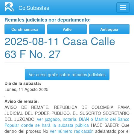
Ir
ColSubastas
Toggl
al
navig
contenido
Remates judiciales por departamento:
principal
Cundinamarca
Valle
Antioquia
2025-08-11 Casa Calle
63 F No. 27
Ver curso gratis sobre remates judiciales
Día de la subasta:
Lunes, 11 Agosto 2025
Aviso de remate:
AVISO DE REMATE. REPÚBLICA DE COLOMBIA RAMA
JUDICIAL DEL PODER PÚBLICO. EL SUSCRITO SECRETARIO
DEL JUZGADO:
ver juzgado, notaría, DIAN o Martillo del Banco
Popular donde se hará la subasta pública
HACE SABER: Que
dentro del proceso No
ver número radicación
adelantado por el