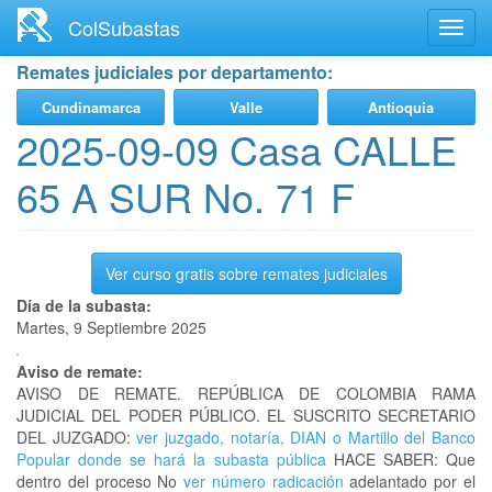
Ir
ColSubastas
Toggl
al
navig
contenido
Remates judiciales por departamento:
principal
Cundinamarca
Valle
Antioquia
2025-09-09 Casa CALLE
65 A SUR No. 71 F
Ver curso gratis sobre remates judiciales
Día de la subasta:
Martes, 9 Septiembre 2025
Aviso de remate:
AVISO DE REMATE. REPÚBLICA DE COLOMBIA RAMA
JUDICIAL DEL PODER PÚBLICO. EL SUSCRITO SECRETARIO
DEL JUZGADO:
ver juzgado, notaría, DIAN o Martillo del Banco
Popular donde se hará la subasta pública
HACE SABER: Que
dentro del proceso No
ver número radicación
adelantado por el