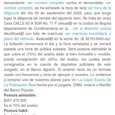
demandante:
ver nombre completo
contra el demandado:
ver
nombre completo
, se ha señalado la hora de la(s)
ver hora de la
diligencia
del día 09 de septiembre del 2025, para que tenga
lugar la diligencia de remate del siguiente bien: Se trata de un(a)
Casa CALLE 65 A SUR No. 71 F ubicad@ en la ciudad de Bogotá
departamento de Cundinamarca en la…
ver la dirección exacta
identificad@ con folio de matrícula:
ver matrícula inmobiliaria o
placa del vehículo
. Avaluad@ en la suma de: ($ 367815000.oo).
La licitación comenzará el día y la hora señalados y se cerrará
pasada una hora de pública subasta. Será postura admisible la
que cubra el (70%) del avalúo dado al bien inmueble o mueble,
previa consignación del (40%) del avalúo, los cuales serán
consignados en la cuenta de depósitos judiciales de este
Juzgado, en el Banco Agrario. El anterior texto es un formato
usado con frecuencia y sirve de ejemplo o muestra. Lo invitamos
a comprar uno de nuestros planes para
Ver La Copia Exacta De
La Publicación Real
hecha por el juzgado, DIAN, notaría o Martillo
del Banco Popular.
Postura admisible:
$257.470.500
Es el 70% del avalúo.
Postura hábil: