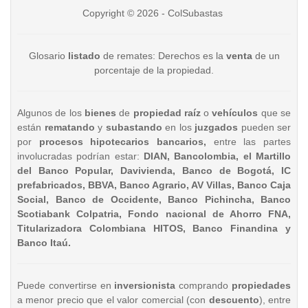
Copyright © 2026 - ColSubastas
Glosario
listado
de remates: Derechos es la
venta
de un
porcentaje de la propiedad.
Algunos de los
bienes
de
propiedad raíz
o
vehículos
que se
están
rematando
y
subastando
en los
juzgados
pueden ser
por
procesos hipotecarios bancarios,
entre las partes
involucradas podrían estar:
DIAN, Bancolombia, el Martillo
del Banco Popular, Davivienda, Banco de Bogotá, IC
prefabricados, BBVA, Banco Agrario, AV Villas, Banco Caja
Social, Banco de Occidente, Banco Pichincha, Banco
Scotiabank Colpatria, Fondo nacional de Ahorro FNA,
Titularizadora Colombiana HITOS, Banco Finandina y
Banco Itaú.
Puede convertirse en
inversionista
comprando
propiedades
a menor precio que el valor comercial (con
descuento
), entre