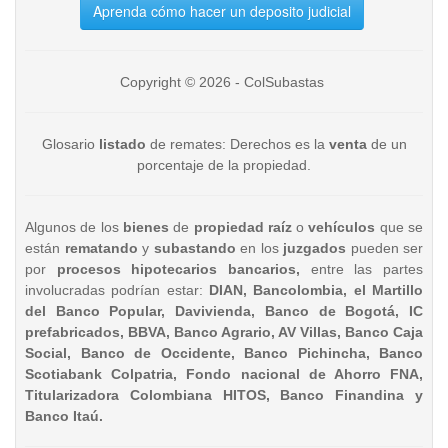
Aprenda cómo hacer un deposito judicial
Copyright © 2026 - ColSubastas
Glosario
listado
de remates: Derechos es la
venta
de un
porcentaje de la propiedad.
Algunos de los
bienes
de
propiedad raíz
o
vehículos
que se
están
rematando
y
subastando
en los
juzgados
pueden ser
por
procesos hipotecarios bancarios,
entre las partes
involucradas podrían estar:
DIAN, Bancolombia, el Martillo
del Banco Popular, Davivienda, Banco de Bogotá, IC
prefabricados, BBVA, Banco Agrario, AV Villas, Banco Caja
Social, Banco de Occidente, Banco Pichincha, Banco
Scotiabank Colpatria, Fondo nacional de Ahorro FNA,
Titularizadora Colombiana HITOS, Banco Finandina y
Banco Itaú.