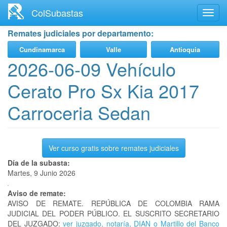
Ir
ColSubastas
Toggl
al
navig
contenido
Remates judiciales por departamento:
principal
Cundinamarca
Valle
Antioquia
2026-06-09 Vehículo
Cerato Pro Sx Kia 2017
Carroceria Sedan
Ver curso gratis sobre remates judiciales
Día de la subasta:
Martes, 9 Junio 2026
Aviso de remate:
AVISO DE REMATE. REPÚBLICA DE COLOMBIA RAMA
JUDICIAL DEL PODER PÚBLICO. EL SUSCRITO SECRETARIO
DEL JUZGADO:
ver juzgado, notaría, DIAN o Martillo del Banco