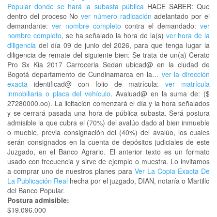
Popular donde se hará la subasta pública
HACE SABER: Que
dentro del proceso No
ver número radicación
adelantado por el
demandante:
ver nombre completo
contra el demandado:
ver
nombre completo
, se ha señalado la hora de la(s)
ver hora de la
diligencia
del día 09 de junio del 2026, para que tenga lugar la
diligencia de remate del siguiente bien: Se trata de un(a) Cerato
Pro Sx Kia 2017 Carroceria Sedan ubicad@ en la ciudad de
Bogotá departamento de Cundinamarca en la…
ver la dirección
exacta
identificad@ con folio de matrícula:
ver matrícula
inmobiliaria o placa del vehículo
. Avaluad@ en la suma de: ($
27280000.oo). La licitación comenzará el día y la hora señalados
y se cerrará pasada una hora de pública subasta. Será postura
admisible la que cubra el (70%) del avalúo dado al bien inmueble
o mueble, previa consignación del (40%) del avalúo, los cuales
serán consignados en la cuenta de depósitos judiciales de este
Juzgado, en el Banco Agrario. El anterior texto es un formato
usado con frecuencia y sirve de ejemplo o muestra. Lo invitamos
a comprar uno de nuestros planes para
Ver La Copia Exacta De
La Publicación Real
hecha por el juzgado, DIAN, notaría o Martillo
del Banco Popular.
Postura admisible:
$19.096.000