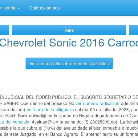
 invertir
Quiénes somos
Valle
Chevrolet Sonic 2016 Carro
Ver curso gratis sobre remates judiciales
A JUDICIAL DEL PODER PÚBLICO. EL SUSCRITO SECRETARIO D
 SABER: Que dentro del proceso No
ver número radicación
adelanta
 hora de la(s)
ver hora de la diligencia
del día 09 de julio del 2026, par
ceria Hatch Back ubicad@ en la ciudad de Bogotá departamento de C
aca del vehículo
. Avaluad@ en la suma de: ($ 28625000.oo). La licitac
sible la que cubra el (70%) del avalúo dado al bien inmueble o mueble
s de este Juzgado, en el Banco Agrario. El anterior texto es un form