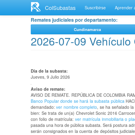
Ir
ColSubastas
Suscribirse
Aprender a
al
contenido
Remates judiciales por departamento:
principal
Cundinamarca
2026-07-09 Vehículo 
Día de la subasta:
Jueves, 9 Julio 2026
Aviso de remate:
AVISO DE REMATE. REPÚBLICA DE COLOMBIA RAM
Banco Popular donde se hará la subasta pública
HACE
demandado:
ver nombre completo
, se ha señalado la
bien: Se trata de un(a) Chevrolet Sonic 2016 Carro
con folio de matrícula:
ver matrícula inmobiliaria o pl
pasada una hora de pública subasta. Será postura admi
serán consignados en la cuenta de depósitos judiciale