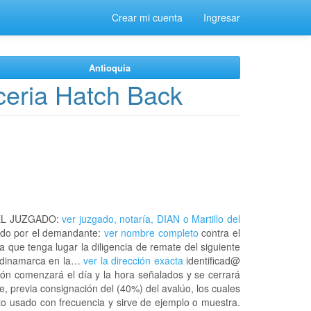
Crear mi cuenta
Ingresar
Antioquia
ceria Hatch Back
EL JUZGADO:
ver juzgado, notaría, DIAN o Martillo del
do por el demandante:
ver nombre completo
contra el
a que tenga lugar la diligencia de remate del siguiente
undinamarca en la…
ver la dirección exacta
identificad@
ión comenzará el día y la hora señalados y se cerrará
, previa consignación del (40%) del avalúo, los cuales
ato usado con frecuencia y sirve de ejemplo o muestra.