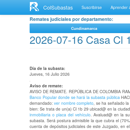
Ir
ColSubastas
Suscribirse
Aprender a
al
contenido
Remates judiciales por departamento:
principal
Cundinamarca
2026-07-16 Casa Cl 
Día de la subasta:
Jueves, 16 Julio 2026
Aviso de remate:
AVISO DE REMATE. REPÚBLICA DE COLOMBIA RAM
Banco Popular donde se hará la subasta pública
HACE
demandado:
ver nombre completo
, se ha señalado la
bien: Se trata de un(a) Cl 1b 29 ubicad@ en la ciu
inmobiliaria o placa del vehículo
. Avaluad@ en la su
subasta. Será postura admisible la que cubra el (70%
cuenta de depósitos judiciales de este Juzgado, en e