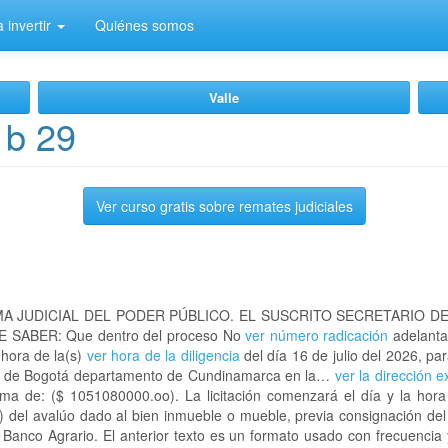
 invertir
Quiénes somos
Valle
1b 29
Ver curso gratis sobre remates judiciales
A JUDICIAL DEL PODER PÚBLICO. EL SUSCRITO SECRETARIO D
 SABER: Que dentro del proceso No
ver número radicación
adelanta
 hora de la(s)
ver hora de la diligencia
del día 16 de julio del 2026, par
dad de Bogotá departamento de Cundinamarca en la…
ver la dirección e
ma de: ($ 1051080000.oo). La licitación comenzará el día y la hor
) del avalúo dado al bien inmueble o mueble, previa consignación del
l Banco Agrario. El anterior texto es un formato usado con frecuencia