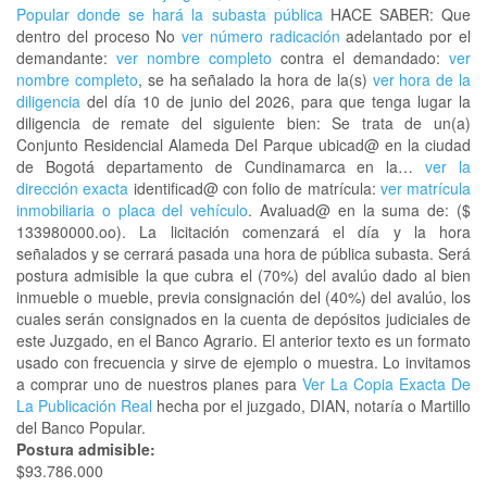
Popular donde se hará la subasta pública
HACE SABER: Que
dentro del proceso No
ver número radicación
adelantado por el
demandante:
ver nombre completo
contra el demandado:
ver
nombre completo
, se ha señalado la hora de la(s)
ver hora de la
diligencia
del día 10 de junio del 2026, para que tenga lugar la
diligencia de remate del siguiente bien: Se trata de un(a)
Conjunto Residencial Alameda Del Parque ubicad@ en la ciudad
de Bogotá departamento de Cundinamarca en la…
ver la
dirección exacta
identificad@ con folio de matrícula:
ver matrícula
inmobiliaria o placa del vehículo
. Avaluad@ en la suma de: ($
133980000.oo). La licitación comenzará el día y la hora
señalados y se cerrará pasada una hora de pública subasta. Será
postura admisible la que cubra el (70%) del avalúo dado al bien
inmueble o mueble, previa consignación del (40%) del avalúo, los
cuales serán consignados en la cuenta de depósitos judiciales de
este Juzgado, en el Banco Agrario. El anterior texto es un formato
usado con frecuencia y sirve de ejemplo o muestra. Lo invitamos
a comprar uno de nuestros planes para
Ver La Copia Exacta De
La Publicación Real
hecha por el juzgado, DIAN, notaría o Martillo
del Banco Popular.
Postura admisible:
$93.786.000