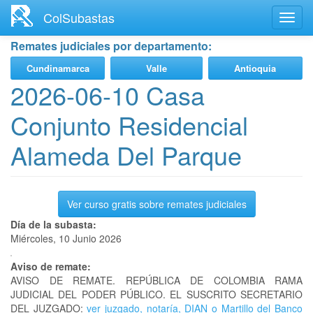
Ir
ColSubastas
Toggl
al
navig
contenido
Remates judiciales por departamento:
principal
Cundinamarca
Valle
Antioquia
2026-06-10 Casa
Conjunto Residencial
Alameda Del Parque
Ver curso gratis sobre remates judiciales
Día de la subasta:
Miércoles, 10 Junio 2026
Aviso de remate:
AVISO DE REMATE. REPÚBLICA DE COLOMBIA RAMA
JUDICIAL DEL PODER PÚBLICO. EL SUSCRITO SECRETARIO
DEL JUZGADO:
ver juzgado, notaría, DIAN o Martillo del Banco