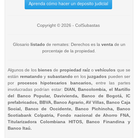
Aprenda cómo hacer un deposito judicial
Copyright © 2026 - ColSubastas
Glosario
listado
de remates: Derechos es la
venta
de un
porcentaje de la propiedad.
Algunos de los
bienes
de
propiedad raíz
o
vehículos
que se
están
rematando
y
subastando
en los
juzgados
pueden ser
por
procesos hipotecarios bancarios,
entre las partes
involucradas podrían estar:
DIAN, Bancolombia, el Martillo
del Banco Popular, Davivienda, Banco de Bogotá, IC
prefabricados, BBVA, Banco Agrario, AV Villas, Banco Caja
Social, Banco de Occidente, Banco Pichincha, Banco
Scotiabank Colpatria, Fondo nacional de Ahorro FNA,
Titularizadora Colombiana HITOS, Banco Finandina y
Banco Itaú.