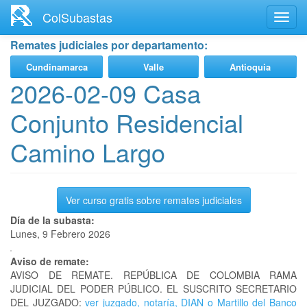
Ir
ColSubastas
Toggl
al
navig
contenido
Remates judiciales por departamento:
principal
Cundinamarca
Valle
Antioquia
2026-02-09 Casa
Conjunto Residencial
Camino Largo
Ver curso gratis sobre remates judiciales
Día de la subasta:
Lunes, 9 Febrero 2026
Aviso de remate:
AVISO DE REMATE. REPÚBLICA DE COLOMBIA RAMA
JUDICIAL DEL PODER PÚBLICO. EL SUSCRITO SECRETARIO
DEL JUZGADO:
ver juzgado, notaría, DIAN o Martillo del Banco