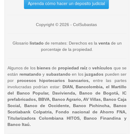
Aprenda cómo hacer un deposito judicial
Copyright © 2026 - ColSubastas
Glosario
listado
de remates: Derechos es la
venta
de un
porcentaje de la propiedad.
Algunos de los
bienes
de
propiedad raíz
o
vehículos
que se
están
rematando
y
subastando
en los
juzgados
pueden ser
por
procesos hipotecarios bancarios,
entre las partes
involucradas podrían estar:
DIAN, Bancolombia, el Martillo
del Banco Popular, Davivienda, Banco de Bogotá, IC
prefabricados, BBVA, Banco Agrario, AV Villas, Banco Caja
Social, Banco de Occidente, Banco Pichincha, Banco
Scotiabank Colpatria, Fondo nacional de Ahorro FNA,
Titularizadora Colombiana HITOS, Banco Finandina y
Banco Itaú.