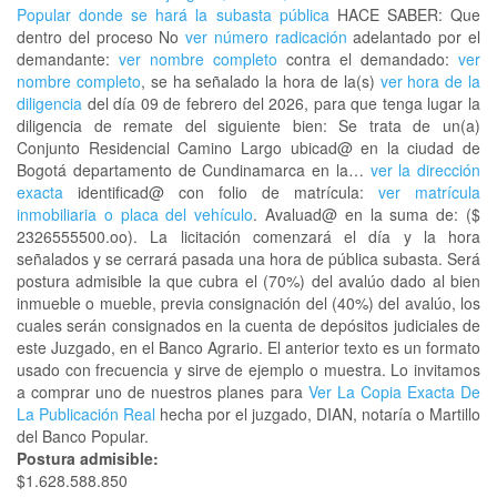
Popular donde se hará la subasta pública
HACE SABER: Que
dentro del proceso No
ver número radicación
adelantado por el
demandante:
ver nombre completo
contra el demandado:
ver
nombre completo
, se ha señalado la hora de la(s)
ver hora de la
diligencia
del día 09 de febrero del 2026, para que tenga lugar la
diligencia de remate del siguiente bien: Se trata de un(a)
Conjunto Residencial Camino Largo ubicad@ en la ciudad de
Bogotá departamento de Cundinamarca en la…
ver la dirección
exacta
identificad@ con folio de matrícula:
ver matrícula
inmobiliaria o placa del vehículo
. Avaluad@ en la suma de: ($
2326555500.oo). La licitación comenzará el día y la hora
señalados y se cerrará pasada una hora de pública subasta. Será
postura admisible la que cubra el (70%) del avalúo dado al bien
inmueble o mueble, previa consignación del (40%) del avalúo, los
cuales serán consignados en la cuenta de depósitos judiciales de
este Juzgado, en el Banco Agrario. El anterior texto es un formato
usado con frecuencia y sirve de ejemplo o muestra. Lo invitamos
a comprar uno de nuestros planes para
Ver La Copia Exacta De
La Publicación Real
hecha por el juzgado, DIAN, notaría o Martillo
del Banco Popular.
Postura admisible:
$1.628.588.850