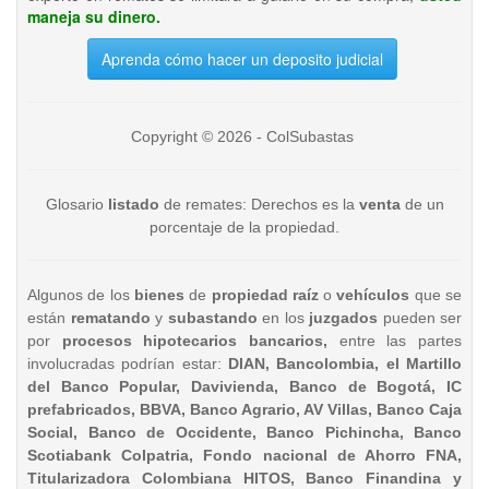
maneja su dinero.
Aprenda cómo hacer un deposito judicial
Copyright © 2026 - ColSubastas
Glosario
listado
de remates: Derechos es la
venta
de un
porcentaje de la propiedad.
Algunos de los
bienes
de
propiedad raíz
o
vehículos
que se
están
rematando
y
subastando
en los
juzgados
pueden ser
por
procesos hipotecarios bancarios,
entre las partes
involucradas podrían estar:
DIAN, Bancolombia, el Martillo
del Banco Popular, Davivienda, Banco de Bogotá, IC
prefabricados, BBVA, Banco Agrario, AV Villas, Banco Caja
Social, Banco de Occidente, Banco Pichincha, Banco
Scotiabank Colpatria, Fondo nacional de Ahorro FNA,
Titularizadora Colombiana HITOS, Banco Finandina y