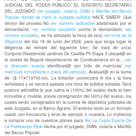
JUDICIAL DEL PODER PÚBLICO. EL SUSCRITO SECRETARIO
DEL JUZGADO:
ver juzgado, notaría, DIAN o Martillo del Banco
Popular donde se hará la subasta pública
HACE SABER: Que
dentro del proceso No
ver número radicación
adelantado por el
demandante:
ver nombre completo
contra el demandado:
ver
nombre completo
, se ha señalado la hora de la(s)
ver hora de la
diligencia
del día 18 de junio del 2026, para que tenga lugar la
diligencia de remate del siguiente bien: Se trata de un(a)
Conjunto Residencial Jardines De Castilla Ph Etapa 3 ubicad@ en
la ciudad de Bogotá departamento de Cundinamarca en la…
ver
la dirección exacta
identificad@ con folio de matrícula:
ver
matrícula inmobiliaria o placa del vehículo
. Avaluad@ en la suma
de: ($ 174719700.oo). La licitación comenzará el día y la hora
señalados y se cerrará pasada una hora de pública subasta. Será
postura admisible la que cubra el (100%) del avalúo dado al bien
inmueble o mueble, previa consignación del (40%) del avalúo, los
cuales serán consignados en la cuenta de depósitos judiciales de
este Juzgado, en el Banco Agrario. El anterior texto es un formato
usado con frecuencia y sirve de ejemplo o muestra. Lo invitamos
a comprar uno de nuestros planes para
Ver La Copia Exacta De
La Publicación Real
hecha por el juzgado, DIAN, notaría o Martillo
del Banco Popular.