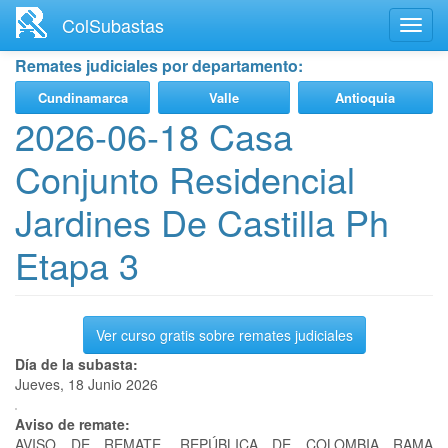
Ir
ColSubastas
Toggl
al
navig
contenido
Remates judiciales por departamento:
principal
Cundinamarca
Valle
Antioquia
2026-06-18 Casa
Conjunto Residencial
Jardines De Castilla Ph
Etapa 3
Ver curso gratis sobre remates judiciales
Día de la subasta:
Jueves, 18 Junio 2026
Aviso de remate:
AVISO DE REMATE. REPÚBLICA DE COLOMBIA RAMA