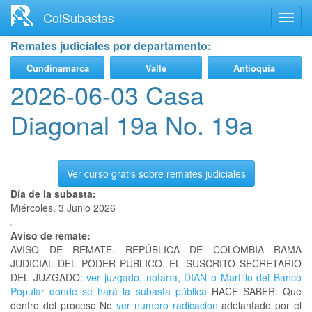
Ir
ColSubastas
Toggl
al
navig
contenido
Remates judiciales por departamento:
principal
Cundinamarca
Valle
Antioquia
2026-06-03 Casa
Diagonal 19a No. 19a
Ver curso gratis sobre remates judiciales
Día de la subasta:
Miércoles, 3 Junio 2026
Aviso de remate:
AVISO DE REMATE. REPÚBLICA DE COLOMBIA RAMA
JUDICIAL DEL PODER PÚBLICO. EL SUSCRITO SECRETARIO
DEL JUZGADO:
ver juzgado, notaría, DIAN o Martillo del Banco
Popular donde se hará la subasta pública
HACE SABER: Que
dentro del proceso No
ver número radicación
adelantado por el