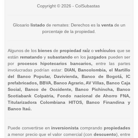
Copyright © 2026 - ColSubastas
Glosario
listado
de remates: Derechos es la
venta
de un
porcentaje de la propiedad.
Algunos de los
bienes
de
propiedad raíz
o
vehículos
que se
están
rematando
y
subastando
en los
juzgados
pueden ser
por
procesos hipotecarios bancarios,
entre las partes
involucradas podrían estar:
DIAN, Bancolombia, el Martillo
del Banco Popular, Davivienda, Banco de Bogotá, IC
prefabricados, BBVA, Banco Agrario, AV Villas, Banco Caja
Social, Banco de Occidente, Banco Pichincha, Banco
Scotiabank Colpatria, Fondo nacional de Ahorro FNA,
Titularizadora Colombiana HITOS, Banco Finandina y
Banco Itaú.
Puede convertirse en
inversionista
comprando
propiedades
a menor precio que el valor comercial (con
descuento
), entre