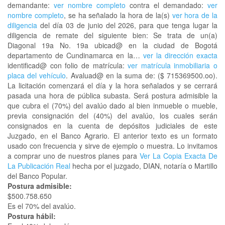
demandante:
ver nombre completo
contra el demandado:
ver
nombre completo
, se ha señalado la hora de la(s)
ver hora de la
diligencia
del día 03 de junio del 2026, para que tenga lugar la
diligencia de remate del siguiente bien: Se trata de un(a)
Diagonal 19a No. 19a ubicad@ en la ciudad de Bogotá
departamento de Cundinamarca en la…
ver la dirección exacta
identificad@ con folio de matrícula:
ver matrícula inmobiliaria o
placa del vehículo
. Avaluad@ en la suma de: ($ 715369500.oo).
La licitación comenzará el día y la hora señalados y se cerrará
pasada una hora de pública subasta. Será postura admisible la
que cubra el (70%) del avalúo dado al bien inmueble o mueble,
previa consignación del (40%) del avalúo, los cuales serán
consignados en la cuenta de depósitos judiciales de este
Juzgado, en el Banco Agrario. El anterior texto es un formato
usado con frecuencia y sirve de ejemplo o muestra. Lo invitamos
a comprar uno de nuestros planes para
Ver La Copia Exacta De
La Publicación Real
hecha por el juzgado, DIAN, notaría o Martillo
del Banco Popular.
Postura admisible:
$500.758.650
Es el 70% del avalúo.
Postura hábil: