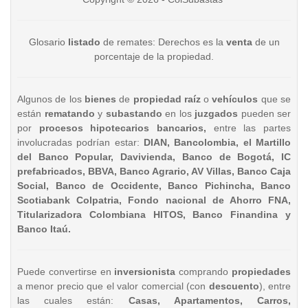
Glosario
listado
de remates: Derechos es la
venta
de un
porcentaje de la propiedad.
Algunos de los
bienes
de
propiedad raíz
o
vehículos
que se
están
rematando
y
subastando
en los
juzgados
pueden ser
por
procesos hipotecarios bancarios,
entre las partes
involucradas podrían estar:
DIAN, Bancolombia, el Martillo
del Banco Popular, Davivienda, Banco de Bogotá, IC
prefabricados, BBVA, Banco Agrario, AV Villas, Banco Caja
Social, Banco de Occidente, Banco Pichincha, Banco
Scotiabank Colpatria, Fondo nacional de Ahorro FNA,
Titularizadora Colombiana HITOS, Banco Finandina y
Banco Itaú.
Puede convertirse en
inversionista
comprando
propiedades
a menor precio que el valor comercial (con
descuento
), entre
las cuales están:
Casas, Apartamentos, Carros,