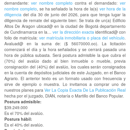
demandante:
ver nombre completo
contra el demandado:
ver
nombre completo
, se ha señalado la hora de la(s)
ver hora de la
diligencia
del día 30 de junio del 2026, para que tenga lugar la
diligencia de remate del siguiente bien: Se trata de un(a) Edificio
Altos De Aragon ubicad@ en la ciudad de Bogotá departamento
de Cundinamarca en la…
ver la dirección exacta
identificad@ con
folio de matrícula:
ver matrícula inmobiliaria o placa del vehículo
.
Avaluad@ en la suma de: ($ 56070000.oo). La licitación
comenzará el día y la hora señalados y se cerrará pasada una
hora de pública subasta. Será postura admisible la que cubra el
(70%) del avalúo dado al bien inmueble o mueble, previa
consignación del (40%) del avalúo, los cuales serán consignados
en la cuenta de depósitos judiciales de este Juzgado, en el Banco
Agrario. El anterior texto es un formato usado con frecuencia y
sirve de ejemplo o muestra. Lo invitamos a comprar uno de
nuestros planes para
Ver La Copia Exacta De La Publicación Real
hecha por el juzgado, DIAN, notaría o Martillo del Banco Popular.
Postura admisible:
$39.249.000
Es el 70% del avalúo.
Postura hábil:
Es el 40% del avalúo.