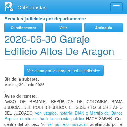
Ir
ColSubastas
Toggl
al
navig
contenido
Remates judiciales por departamento:
principal
Cundinamarca
Valle
Antioquia
2026-06-30 Garaje
Edificio Altos De Aragon
Ver curso gratis sobre remates judiciales
Día de la subasta:
Martes, 30 Junio 2026
Aviso de remate:
AVISO DE REMATE. REPÚBLICA DE COLOMBIA RAMA
JUDICIAL DEL PODER PÚBLICO. EL SUSCRITO SECRETARIO
DEL JUZGADO:
ver juzgado, notaría, DIAN o Martillo del Banco
Popular donde se hará la subasta pública
HACE SABER: Que
dentro del proceso No
ver número radicación
adelantado por el