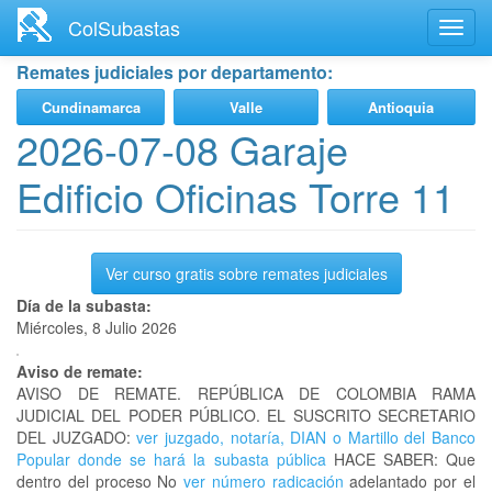
Ir
ColSubastas
Toggl
al
navig
contenido
Remates judiciales por departamento:
principal
Cundinamarca
Valle
Antioquia
2026-07-08 Garaje
Edificio Oficinas Torre 11
Ver curso gratis sobre remates judiciales
Día de la subasta:
Miércoles, 8 Julio 2026
Aviso de remate:
AVISO DE REMATE. REPÚBLICA DE COLOMBIA RAMA
JUDICIAL DEL PODER PÚBLICO. EL SUSCRITO SECRETARIO
DEL JUZGADO:
ver juzgado, notaría, DIAN o Martillo del Banco
Popular donde se hará la subasta pública
HACE SABER: Que
dentro del proceso No
ver número radicación
adelantado por el