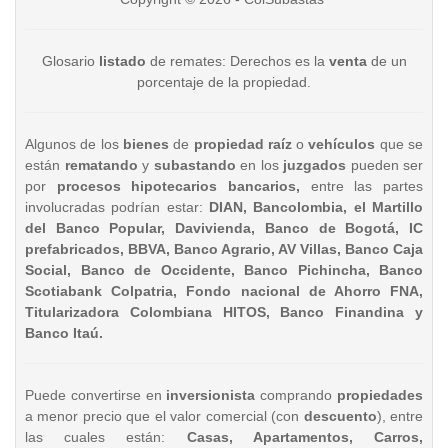
Glosario
listado
de remates: Derechos es la
venta
de un
porcentaje de la propiedad.
Algunos de los
bienes
de
propiedad raíz
o
vehículos
que se
están
rematando
y
subastando
en los
juzgados
pueden ser
por
procesos hipotecarios bancarios,
entre las partes
involucradas podrían estar:
DIAN, Bancolombia, el Martillo
del Banco Popular, Davivienda, Banco de Bogotá, IC
prefabricados, BBVA, Banco Agrario, AV Villas, Banco Caja
Social, Banco de Occidente, Banco Pichincha, Banco
Scotiabank Colpatria, Fondo nacional de Ahorro FNA,
Titularizadora Colombiana HITOS, Banco Finandina y
Banco Itaú.
Puede convertirse en
inversionista
comprando
propiedades
a menor precio que el valor comercial (con
descuento
), entre
las cuales están:
Casas, Apartamentos, Carros,