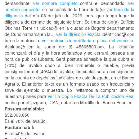
demandante:
ver nombre completo
contra el demandado:
ver
nombre completo
, se ha señalado la hora de la(s)
ver hora de la
diligencia
del día 08 de julio del 2026, para que tenga lugar la
diligencia de remate del siguiente bien: Se trata de un(a) Edificio
Oficinas Torre 11 ubicad@ en la ciudad de Bogotá departamento
de Cundinamarca en la…
ver la dirección exacta
identificad@ con
folio de matrícula:
ver matrícula inmobiliaria o placa del vehículo
.
Avaluad@ en la suma de: ($ 45805500.oo). La licitación
comenzará el día y la hora señalados y se cerrará pasada una
hora de pública subasta. Será postura admisible la que cubra el
(70%) del avalúo dado al bien inmueble o mueble, previa
consignación del (40%) del avalúo, los cuales serán consignados
en la cuenta de depósitos judiciales de este Juzgado, en el Banco
Agrario. El anterior texto es un formato usado con frecuencia y
sirve de ejemplo o muestra. Lo invitamos a comprar uno de
nuestros planes para
Ver La Copia Exacta De La Publicación Real
hecha por el juzgado, DIAN, notaría o Martillo del Banco Popular.
Postura admisible:
$32.063.850
Es el 70% del avalúo.
Postura hábil:
Es el 40% del avalúo.