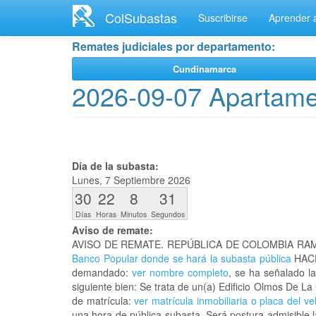
Ir
ColSubastas
Suscribirse
Aprender a
al
contenido
Remates judiciales por departamento:
principal
Cundinamarca
2026-09-07 Apartamen
Día de la subasta:
Lunes, 7 Septiembre 2026
30
22
8
31
Días
Horas
Minutos
Segundos
Aviso de remate:
AVISO DE REMATE. REPÚBLICA DE COLOMBIA RAM
Banco Popular donde se hará la subasta pública
HACE
demandado:
ver nombre completo
, se ha señalado l
siguiente bien: Se trata de un(a) Edificio Olmos De
de matrícula:
ver matrícula inmobiliaria o placa del ve
una hora de pública subasta. Será postura admisible l