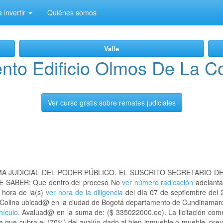
 invertir
Quiénes somos
Valle
to Edificio Olmos De La Co
Ver curso gratis sobre remates judiciales
A JUDICIAL DEL PODER PÚBLICO. EL SUSCRITO SECRETARIO D
 SABER: Que dentro del proceso No
ver número radicación
adelanta
a hora de la(s)
ver hora de la diligencia
del día 07 de septiembre del 2
 La Colina ubicad@ en la ciudad de Bogotá departamento de Cundinama
hículo
. Avaluad@ en la suma de: ($ 335022000.oo). La licitación com
a que cubra el (70%) del avalúo dado al bien inmueble o mueble, prev