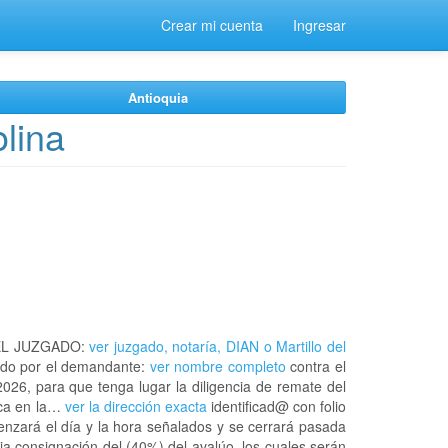
Crear mi cuenta
Ingresar
Antioquia
lina
EL JUZGADO:
ver juzgado, notaría, DIAN o Martillo del
do por el demandante:
ver nombre completo
contra el
026, para que tenga lugar la diligencia de remate del
rca en la…
ver la dirección exacta
identificad@ con folio
enzará el día y la hora señalados y se cerrará pasada
ia consignación del (40%) del avalúo, los cuales serán