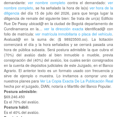
demandante:
ver nombre completo
contra el demandado:
ver
nombre completo
, se ha señalado la hora de la(s)
ver hora de la
diligencia
del día 15 de julio del 2026, para que tenga lugar la
diligencia de remate del siguiente bien: Se trata de un(a) Edificio
Rue De Passy ubicad@ en la ciudad de Bogotá departamento de
Cundinamarca en la…
ver la dirección exacta
identificad@ con
folio de matrícula:
ver matrícula inmobiliaria o placa del vehículo
.
Avaluad@ en la suma de: ($ 98923500.oo). La licitación
comenzará el día y la hora señalados y se cerrará pasada una
hora de pública subasta. Será postura admisible la que cubra el
(70%) del avalúo dado al bien inmueble o mueble, previa
consignación del (40%) del avalúo, los cuales serán consignados
en la cuenta de depósitos judiciales de este Juzgado, en el Banco
Agrario. El anterior texto es un formato usado con frecuencia y
sirve de ejemplo o muestra. Lo invitamos a comprar uno de
nuestros planes para
Ver La Copia Exacta De La Publicación Real
hecha por el juzgado, DIAN, notaría o Martillo del Banco Popular.
Postura admisible:
$69.246.450
Es el 70% del avalúo.
Postura hábil:
Es el 40% del avalúo.