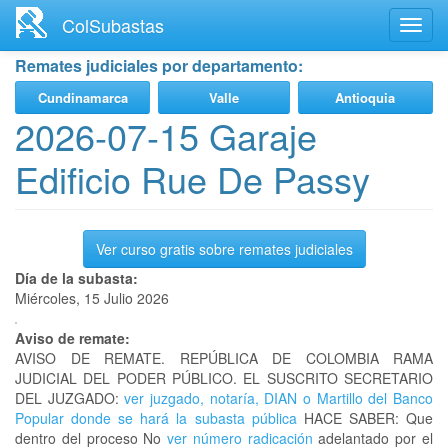
Ir
ColSubastas
Toggl
al
navig
contenido
Remates judiciales por departamento:
principal
Cundinamarca
Valle
Antioquia
2026-07-15 Garaje
Edificio Rue De Passy
Ver curso gratis sobre remates judiciales
Día de la subasta:
Miércoles, 15 Julio 2026
Aviso de remate:
AVISO DE REMATE. REPÚBLICA DE COLOMBIA RAMA
JUDICIAL DEL PODER PÚBLICO. EL SUSCRITO SECRETARIO
DEL JUZGADO:
ver juzgado, notaría, DIAN o Martillo del Banco
Popular donde se hará la subasta pública
HACE SABER: Que
dentro del proceso No
ver número radicación
adelantado por el