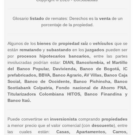
Glosario
listado
de remates: Derechos es la
venta
de un
porcentaje de la propiedad.
Algunos de los
bienes
de
propiedad raíz
o
vehículos
que se
están
rematando
y
subastando
en los
juzgados
pueden ser
por
procesos hipotecarios bancarios,
entre las partes
involucradas podrían estar:
DIAN, Bancolombia, el Martillo
del Banco Popular, Davivienda, Banco de Bogotá, IC
prefabricados, BBVA, Banco Agrario, AV Villas, Banco Caja
Social, Banco de Occidente, Banco Pichincha, Banco
Scotiabank Colpatria, Fondo nacional de Ahorro FNA,
Titularizadora Colombiana HITOS, Banco Finandina y
Banco Itaú.
Puede convertirse en
inversionista
comprando
propiedades
a menor precio que el valor comercial (con
descuento
), entre
las cuales están:
Casas, Apartamentos, Carros,