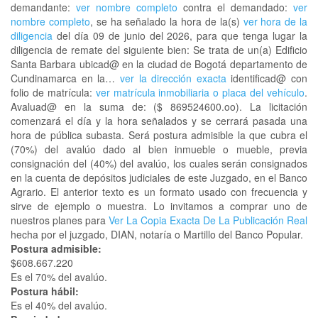
demandante:
ver nombre completo
contra el demandado:
ver
nombre completo
, se ha señalado la hora de la(s)
ver hora de la
diligencia
del día 09 de junio del 2026, para que tenga lugar la
diligencia de remate del siguiente bien: Se trata de un(a) Edificio
Santa Barbara ubicad@ en la ciudad de Bogotá departamento de
Cundinamarca en la…
ver la dirección exacta
identificad@ con
folio de matrícula:
ver matrícula inmobiliaria o placa del vehículo
.
Avaluad@ en la suma de: ($ 869524600.oo). La licitación
comenzará el día y la hora señalados y se cerrará pasada una
hora de pública subasta. Será postura admisible la que cubra el
(70%) del avalúo dado al bien inmueble o mueble, previa
consignación del (40%) del avalúo, los cuales serán consignados
en la cuenta de depósitos judiciales de este Juzgado, en el Banco
Agrario. El anterior texto es un formato usado con frecuencia y
sirve de ejemplo o muestra. Lo invitamos a comprar uno de
nuestros planes para
Ver La Copia Exacta De La Publicación Real
hecha por el juzgado, DIAN, notaría o Martillo del Banco Popular.
Postura admisible:
$608.667.220
Es el 70% del avalúo.
Postura hábil:
Es el 40% del avalúo.