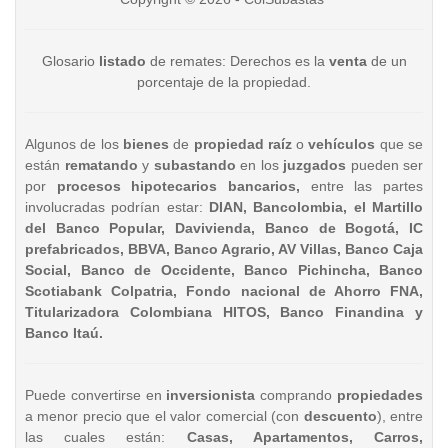
Glosario
listado
de remates: Derechos es la
venta
de un
porcentaje de la propiedad.
Algunos de los
bienes
de
propiedad raíz
o
vehículos
que se
están
rematando
y
subastando
en los
juzgados
pueden ser
por
procesos hipotecarios bancarios,
entre las partes
involucradas podrían estar:
DIAN, Bancolombia, el Martillo
del Banco Popular, Davivienda, Banco de Bogotá, IC
prefabricados, BBVA, Banco Agrario, AV Villas, Banco Caja
Social, Banco de Occidente, Banco Pichincha, Banco
Scotiabank Colpatria, Fondo nacional de Ahorro FNA,
Titularizadora Colombiana HITOS, Banco Finandina y
Banco Itaú.
Puede convertirse en
inversionista
comprando
propiedades
a menor precio que el valor comercial (con
descuento
), entre
las cuales están:
Casas, Apartamentos, Carros,