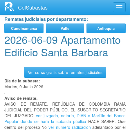
Ir
ColSubastas
Toggl
al
navig
contenido
Remates judiciales por departamento:
principal
Cundinamarca
Valle
Antioquia
2026-06-09 Apartamento
Edificio Santa Barbara
Ver curso gratis sobre remates judiciales
Día de la subasta:
Martes, 9 Junio 2026
Aviso de remate:
AVISO DE REMATE. REPÚBLICA DE COLOMBIA RAMA
JUDICIAL DEL PODER PÚBLICO. EL SUSCRITO SECRETARIO
DEL JUZGADO:
ver juzgado, notaría, DIAN o Martillo del Banco
Popular donde se hará la subasta pública
HACE SABER: Que
dentro del proceso No
ver número radicación
adelantado por el