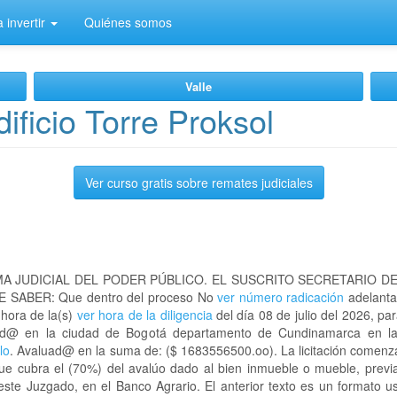
 invertir
Quiénes somos
Valle
ificio Torre Proksol
Ver curso gratis sobre remates judiciales
A JUDICIAL DEL PODER PÚBLICO. EL SUSCRITO SECRETARIO D
 SABER: Que dentro del proceso No
ver número radicación
adelanta
 hora de la(s)
ver hora de la diligencia
del día 08 de julio del 2026, par
ubicad@ en la ciudad de Bogotá departamento de Cundinamarca en
lo
. Avaluad@ en la suma de: ($ 1683556500.oo). La licitación comenza
que cubra el (70%) del avalúo dado al bien inmueble o mueble, previa
este Juzgado, en el Banco Agrario. El anterior texto es un formato 