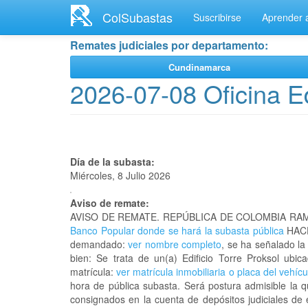
Ir
ColSubastas
Suscribirse
Aprender a
al
contenido
Remates judiciales por departamento:
principal
Cundinamarca
2026-07-08 Oficina Ed
Día de la subasta:
Miércoles, 8 Julio 2026
Aviso de remate:
AVISO DE REMATE. REPÚBLICA DE COLOMBIA RAM
Banco Popular donde se hará la subasta pública
HACE
demandado:
ver nombre completo
, se ha señalado la
bien: Se trata de un(a) Edificio Torre Proksol 
matrícula:
ver matrícula inmobiliaria o placa del vehícu
hora de pública subasta. Será postura admisible la 
consignados en la cuenta de depósitos judiciales de 