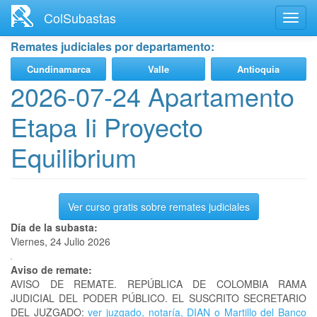
Ir
ColSubastas
Toggl
al
navig
contenido
Remates judiciales por departamento:
principal
Cundinamarca
Valle
Antioquia
2026-07-24 Apartamento
Etapa Ii Proyecto
Equilibrium
Ver curso gratis sobre remates judiciales
Día de la subasta:
Viernes, 24 Julio 2026
Aviso de remate:
AVISO DE REMATE. REPÚBLICA DE COLOMBIA RAMA
JUDICIAL DEL PODER PÚBLICO. EL SUSCRITO SECRETARIO
DEL JUZGADO:
ver juzgado, notaría, DIAN o Martillo del Banco