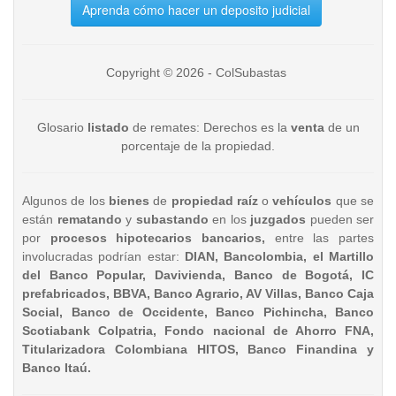
Aprenda cómo hacer un deposito judicial
Copyright © 2026 - ColSubastas
Glosario
listado
de remates: Derechos es la
venta
de un
porcentaje de la propiedad.
Algunos de los
bienes
de
propiedad raíz
o
vehículos
que se
están
rematando
y
subastando
en los
juzgados
pueden ser
por
procesos hipotecarios bancarios,
entre las partes
involucradas podrían estar:
DIAN, Bancolombia, el Martillo
del Banco Popular, Davivienda, Banco de Bogotá, IC
prefabricados, BBVA, Banco Agrario, AV Villas, Banco Caja
Social, Banco de Occidente, Banco Pichincha, Banco
Scotiabank Colpatria, Fondo nacional de Ahorro FNA,
Titularizadora Colombiana HITOS, Banco Finandina y
Banco Itaú.