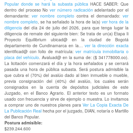
Popular donde se hará la subasta pública
HACE SABER: Que
dentro del proceso No
ver número radicación
adelantado por el
demandante:
ver nombre completo
contra el demandado:
ver
nombre completo
, se ha señalado la hora de la(s)
ver hora de la
diligencia
del día 24 de julio del 2026, para que tenga lugar la
diligencia de remate del siguiente bien: Se trata de un(a) Etapa Ii
Proyecto Equilibrium ubicad@ en la ciudad de Bogotá
departamento de Cundinamarca en la…
ver la dirección exacta
identificad@ con folio de matrícula:
ver matrícula inmobiliaria o
placa del vehículo
. Avaluad@ en la suma de: ($ 341778000.oo).
La licitación comenzará el día y la hora señalados y se cerrará
pasada una hora de pública subasta. Será postura admisible la
que cubra el (70%) del avalúo dado al bien inmueble o mueble,
previa consignación del (40%) del avalúo, los cuales serán
consignados en la cuenta de depósitos judiciales de este
Juzgado, en el Banco Agrario. El anterior texto es un formato
usado con frecuencia y sirve de ejemplo o muestra. Lo invitamos
a comprar uno de nuestros planes para
Ver La Copia Exacta De
La Publicación Real
hecha por el juzgado, DIAN, notaría o Martillo
del Banco Popular.
Postura admisible:
$239.244.600