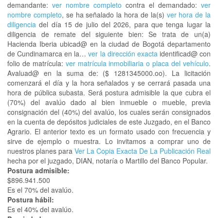
demandante:
ver nombre completo
contra el demandado:
ver
nombre completo
, se ha señalado la hora de la(s)
ver hora de la
diligencia
del día 15 de julio del 2026, para que tenga lugar la
diligencia de remate del siguiente bien: Se trata de un(a)
Hacienda Iberia ubicad@ en la ciudad de Bogotá departamento
de Cundinamarca en la…
ver la dirección exacta
identificad@ con
folio de matrícula:
ver matrícula inmobiliaria o placa del vehículo
.
Avaluad@ en la suma de: ($ 1281345000.oo). La licitación
comenzará el día y la hora señalados y se cerrará pasada una
hora de pública subasta. Será postura admisible la que cubra el
(70%) del avalúo dado al bien inmueble o mueble, previa
consignación del (40%) del avalúo, los cuales serán consignados
en la cuenta de depósitos judiciales de este Juzgado, en el Banco
Agrario. El anterior texto es un formato usado con frecuencia y
sirve de ejemplo o muestra. Lo invitamos a comprar uno de
nuestros planes para
Ver La Copia Exacta De La Publicación Real
hecha por el juzgado, DIAN, notaría o Martillo del Banco Popular.
Postura admisible:
$896.941.500
Es el 70% del avalúo.
Postura hábil:
Es el 40% del avalúo.