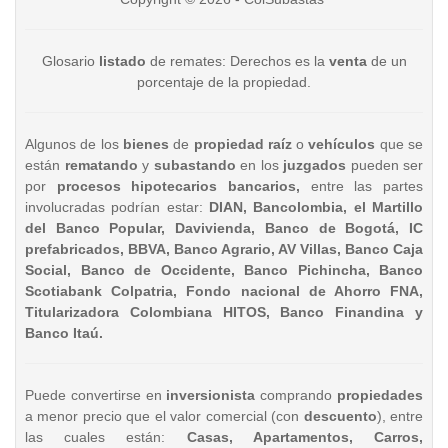
Glosario
listado
de remates: Derechos es la
venta
de un
porcentaje de la propiedad.
Algunos de los
bienes
de
propiedad raíz
o
vehículos
que se
están
rematando
y
subastando
en los
juzgados
pueden ser
por
procesos hipotecarios bancarios,
entre las partes
involucradas podrían estar:
DIAN, Bancolombia, el Martillo
del Banco Popular, Davivienda, Banco de Bogotá, IC
prefabricados, BBVA, Banco Agrario, AV Villas, Banco Caja
Social, Banco de Occidente, Banco Pichincha, Banco
Scotiabank Colpatria, Fondo nacional de Ahorro FNA,
Titularizadora Colombiana HITOS, Banco Finandina y
Banco Itaú.
Puede convertirse en
inversionista
comprando
propiedades
a menor precio que el valor comercial (con
descuento
), entre
las cuales están:
Casas, Apartamentos, Carros,