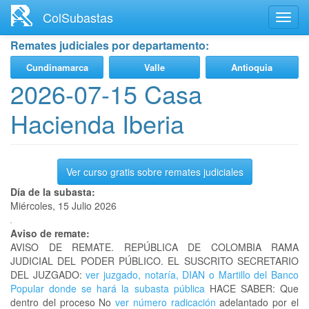
Ir
ColSubastas
Toggl
al
navig
contenido
Remates judiciales por departamento:
principal
Cundinamarca
Valle
Antioquia
2026-07-15 Casa
Hacienda Iberia
Ver curso gratis sobre remates judiciales
Día de la subasta:
Miércoles, 15 Julio 2026
Aviso de remate:
AVISO DE REMATE. REPÚBLICA DE COLOMBIA RAMA
JUDICIAL DEL PODER PÚBLICO. EL SUSCRITO SECRETARIO
DEL JUZGADO:
ver juzgado, notaría, DIAN o Martillo del Banco
Popular donde se hará la subasta pública
HACE SABER: Que
dentro del proceso No
ver número radicación
adelantado por el