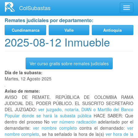
Ir
ColSubastas
Toggl
al
navig
contenido
Remates judiciales por departamento:
principal
Cundinamarca
Valle
Antioquia
2025-08-12 Inmueble
Ver curso gratis sobre remates judiciales
Día de la subasta:
Martes, 12 Agosto 2025
Aviso de remate:
AVISO DE REMATE. REPÚBLICA DE COLOMBIA RAMA
JUDICIAL DEL PODER PÚBLICO. EL SUSCRITO SECRETARIO
DEL JUZGADO:
ver juzgado, notaría, DIAN o Martillo del Banco
Popular donde se hará la subasta pública
HACE SABER: Que
dentro del proceso No
ver número radicación
adelantado por el
demandante:
ver nombre completo
contra el demandado:
ver
nombre completo
, se ha señalado la hora de la(s)
ver hora de la