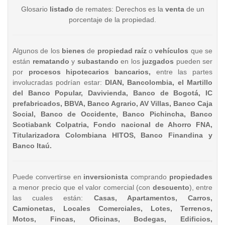
Glosario
listado
de remates: Derechos es la
venta
de un
porcentaje de la propiedad.
Algunos de los
bienes
de
propiedad raíz
o
vehículos
que se
están
rematando
y
subastando
en los
juzgados
pueden ser
por
procesos hipotecarios bancarios,
entre las partes
involucradas podrían estar:
DIAN, Bancolombia, el Martillo
del Banco Popular, Davivienda, Banco de Bogotá, IC
prefabricados, BBVA, Banco Agrario, AV Villas, Banco Caja
Social, Banco de Occidente, Banco Pichincha, Banco
Scotiabank Colpatria, Fondo nacional de Ahorro FNA,
Titularizadora Colombiana HITOS, Banco Finandina y
Banco Itaú.
Puede convertirse en
inversionista
comprando
propiedades
a menor precio que el valor comercial (con
descuento
), entre
las cuales están:
Casas, Apartamentos, Carros,
Camionetas, Locales Comerciales, Lotes, Terrenos,
Motos, Fincas, Oficinas, Bodegas, Edificios,