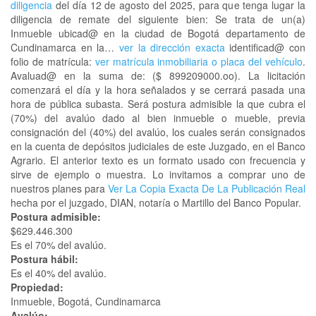
diligencia
del día 12 de agosto del 2025, para que tenga lugar la
diligencia de remate del siguiente bien: Se trata de un(a)
Inmueble ubicad@ en la ciudad de Bogotá departamento de
Cundinamarca en la…
ver la dirección exacta
identificad@ con
folio de matrícula:
ver matrícula inmobiliaria o placa del vehículo
.
Avaluad@ en la suma de: ($ 899209000.oo). La licitación
comenzará el día y la hora señalados y se cerrará pasada una
hora de pública subasta. Será postura admisible la que cubra el
(70%) del avalúo dado al bien inmueble o mueble, previa
consignación del (40%) del avalúo, los cuales serán consignados
en la cuenta de depósitos judiciales de este Juzgado, en el Banco
Agrario. El anterior texto es un formato usado con frecuencia y
sirve de ejemplo o muestra. Lo invitamos a comprar uno de
nuestros planes para
Ver La Copia Exacta De La Publicación Real
hecha por el juzgado, DIAN, notaría o Martillo del Banco Popular.
Postura admisible:
$629.446.300
Es el 70% del avalúo.
Postura hábil:
Es el 40% del avalúo.
Propiedad:
Inmueble, Bogotá, Cundinamarca
Avalúo: