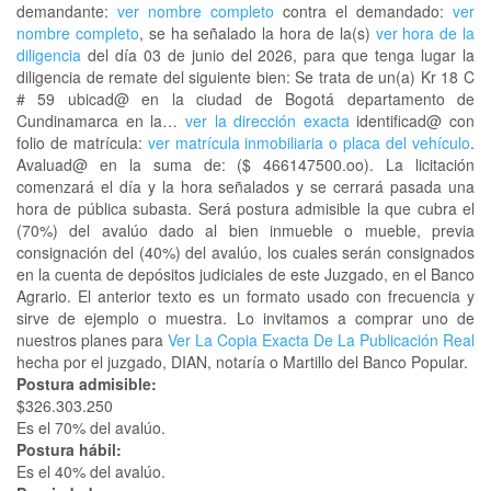
demandante:
ver nombre completo
contra el demandado:
ver
nombre completo
, se ha señalado la hora de la(s)
ver hora de la
diligencia
del día 03 de junio del 2026, para que tenga lugar la
diligencia de remate del siguiente bien: Se trata de un(a) Kr 18 C
# 59 ubicad@ en la ciudad de Bogotá departamento de
Cundinamarca en la…
ver la dirección exacta
identificad@ con
folio de matrícula:
ver matrícula inmobiliaria o placa del vehículo
.
Avaluad@ en la suma de: ($ 466147500.oo). La licitación
comenzará el día y la hora señalados y se cerrará pasada una
hora de pública subasta. Será postura admisible la que cubra el
(70%) del avalúo dado al bien inmueble o mueble, previa
consignación del (40%) del avalúo, los cuales serán consignados
en la cuenta de depósitos judiciales de este Juzgado, en el Banco
Agrario. El anterior texto es un formato usado con frecuencia y
sirve de ejemplo o muestra. Lo invitamos a comprar uno de
nuestros planes para
Ver La Copia Exacta De La Publicación Real
hecha por el juzgado, DIAN, notaría o Martillo del Banco Popular.
Postura admisible:
$326.303.250
Es el 70% del avalúo.
Postura hábil:
Es el 40% del avalúo.