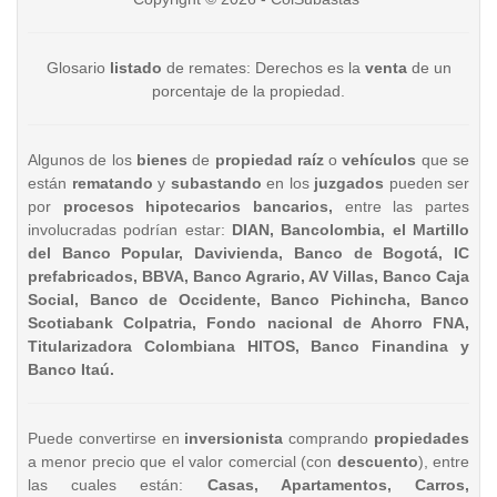
Glosario
listado
de remates: Derechos es la
venta
de un
porcentaje de la propiedad.
Algunos de los
bienes
de
propiedad raíz
o
vehículos
que se
están
rematando
y
subastando
en los
juzgados
pueden ser
por
procesos hipotecarios bancarios,
entre las partes
involucradas podrían estar:
DIAN, Bancolombia, el Martillo
del Banco Popular, Davivienda, Banco de Bogotá, IC
prefabricados, BBVA, Banco Agrario, AV Villas, Banco Caja
Social, Banco de Occidente, Banco Pichincha, Banco
Scotiabank Colpatria, Fondo nacional de Ahorro FNA,
Titularizadora Colombiana HITOS, Banco Finandina y
Banco Itaú.
Puede convertirse en
inversionista
comprando
propiedades
a menor precio que el valor comercial (con
descuento
), entre
las cuales están:
Casas, Apartamentos, Carros,