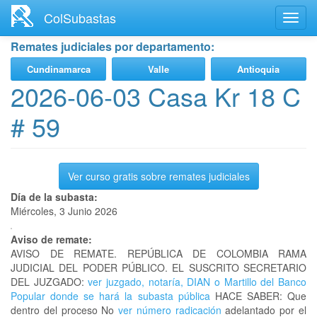
Ir
ColSubastas
Toggl
al
navig
contenido
Remates judiciales por departamento:
principal
Cundinamarca
Valle
Antioquia
2026-06-03 Casa Kr 18 C
# 59
Ver curso gratis sobre remates judiciales
Día de la subasta:
Miércoles, 3 Junio 2026
Aviso de remate:
AVISO DE REMATE. REPÚBLICA DE COLOMBIA RAMA
JUDICIAL DEL PODER PÚBLICO. EL SUSCRITO SECRETARIO
DEL JUZGADO:
ver juzgado, notaría, DIAN o Martillo del Banco
Popular donde se hará la subasta pública
HACE SABER: Que
dentro del proceso No
ver número radicación
adelantado por el