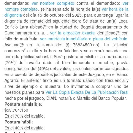
demandante:
ver nombre completo
contra el demandado:
ver
nombre completo
, se ha señalado la hora de la(s)
ver hora de la
diligencia
del día 15 de octubre del 2025, para que tenga lugar la
diligencia de remate del siguiente bien: Se trata de un(a) Local
Edificio Lara ubicad@ en la ciudad de Bogotá departamento de
Cundinamarca en la…
ver la dirección exacta
identificad@ con
folio de matrícula:
ver matrícula inmobiliaria o placa del vehículo
.
Avaluad@ en la suma de: ($ 76834500.oo). La licitación
comenzará el día y la hora señalados y se cerrará pasada una
hora de pública subasta. Será postura admisible la que cubra el
(70%) del avalúo dado al bien inmueble o mueble, previa
consignación del (40%) del avalúo, los cuales serán consignados
en la cuenta de depósitos judiciales de este Juzgado, en el Banco
Agrario. El anterior texto es un formato usado con frecuencia y
sirve de ejemplo o muestra. Lo invitamos a comprar uno de
nuestros planes para
Ver La Copia Exacta De La Publicación Real
hecha por el juzgado, DIAN, notaría o Martillo del Banco Popular.
Postura admisible:
$53.784.150
Es el 70% del avalúo.
Postura hábil:
Es el 40% del avalúo.