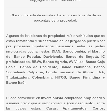
Glosario
listado
de remates: Derechos es la
venta
de un
porcentaje de la propiedad.
Algunos de los
bienes
de
propiedad raíz
o
vehículos
que se
están
rematando
y
subastando
en los
juzgados
pueden ser
por
procesos hipotecarios bancarios,
entre las partes
involucradas podrían estar:
DIAN, Bancolombia, el Martillo
del Banco Popular, Davivienda, Banco de Bogotá, IC
prefabricados, BBVA, Banco Agrario, AV Villas, Banco Caja
Social, Banco de Occidente, Banco Pichincha, Banco
Scotiabank Colpatria, Fondo nacional de Ahorro FNA,
Titularizadora Colombiana HITOS, Banco Finandina y
Banco Itaú.
Puede convertirse en
inversionista
comprando
propiedades
a menor precio que el valor comercial (con
descuento
), entre
las cuales están:
Casas, Apartamentos, Carros,