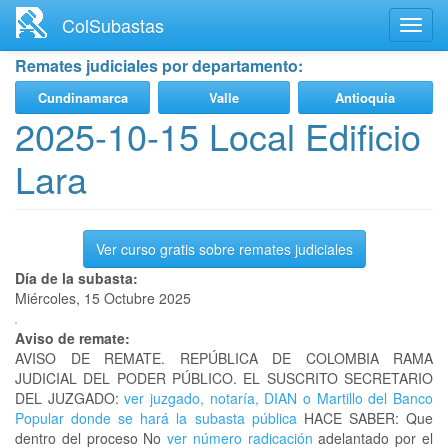
Ir
ColSubastas
Toggl
al
navig
contenido
Remates judiciales por departamento:
principal
Cundinamarca
Valle
Antioquia
2025-10-15 Local Edificio
Lara
Ver curso gratis sobre remates judiciales
Día de la subasta:
Miércoles, 15 Octubre 2025
Aviso de remate:
AVISO DE REMATE. REPÚBLICA DE COLOMBIA RAMA
JUDICIAL DEL PODER PÚBLICO. EL SUSCRITO SECRETARIO
DEL JUZGADO:
ver juzgado, notaría, DIAN o Martillo del Banco
Popular donde se hará la subasta pública
HACE SABER: Que
dentro del proceso No
ver número radicación
adelantado por el