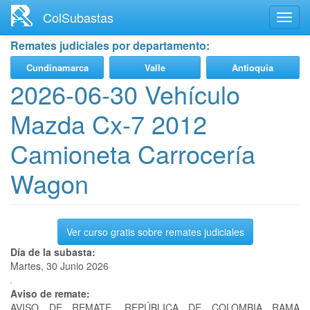
Ir
ColSubastas
Toggl
al
navig
contenido
Remates judiciales por departamento:
principal
Cundinamarca
Valle
Antioquia
2026-06-30 Vehículo
Mazda Cx-7 2012
Camioneta Carrocería
Wagon
Ver curso gratis sobre remates judiciales
Día de la subasta:
Martes, 30 Junio 2026
Aviso de remate:
AVISO DE REMATE. REPÚBLICA DE COLOMBIA RAMA