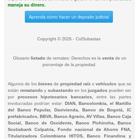
maneja su dinero.
Aprenda cómo hacer un deposito judicial
Copyright © 2026 - ColSubastas
Glosario
listado
de remates: Derechos es la
venta
de un
porcentaje de la propiedad.
Algunos de los
bienes
de
propiedad raíz
o
vehículos
que se
están
rematando
y
subastando
en los
juzgados
pueden ser
por
procesos hipotecarios bancarios,
entre las partes
involucradas podrían estar:
DIAN, Bancolombia, el Martillo
del Banco Popular, Davivienda, Banco de Bogotá, IC
prefabricados, BBVA, Banco Agrario, AV Villas, Banco Caja
Social, Banco de Occidente, Banco Pichincha, Banco
Scotiabank Colpatria, Fondo nacional de Ahorro FNA,
Titularizadora Colombiana HITOS, Banco Finandina y