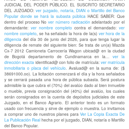
JUDICIAL DEL PODER PÚBLICO. EL SUSCRITO SECRETARIO
DEL JUZGADO:
ver juzgado, notaría, DIAN o Martillo del Banco
Popular donde se hará la subasta pública
HACE SABER: Que
dentro del proceso No
ver número radicación
adelantado por el
demandante:
ver nombre completo
contra el demandado:
ver
nombre completo
, se ha señalado la hora de la(s)
ver hora de la
diligencia
del día 30 de junio del 2026, para que tenga lugar la
diligencia de remate del siguiente bien: Se trata de un(a) Mazda
Cx-7 2012 Camioneta Carrocería Wagon ubicad@ en la ciudad
de Bogotá departamento de Cundinamarca en la…
ver la
dirección exacta
identificad@ con folio de matrícula:
ver matrícula
inmobiliaria o placa del vehículo
. Avaluad@ en la suma de: ($
38691000.oo). La licitación comenzará el día y la hora señalados
y se cerrará pasada una hora de pública subasta. Será postura
admisible la que cubra el (70%) del avalúo dado al bien inmueble
o mueble, previa consignación del (40%) del avalúo, los cuales
serán consignados en la cuenta de depósitos judiciales de este
Juzgado, en el Banco Agrario. El anterior texto es un formato
usado con frecuencia y sirve de ejemplo o muestra. Lo invitamos
a comprar uno de nuestros planes para
Ver La Copia Exacta De
La Publicación Real
hecha por el juzgado, DIAN, notaría o Martillo
del Banco Popular.