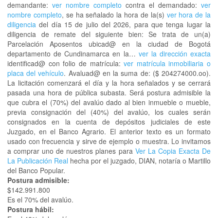
demandante:
ver nombre completo
contra el demandado:
ver
nombre completo
, se ha señalado la hora de la(s)
ver hora de la
diligencia
del día 15 de julio del 2026, para que tenga lugar la
diligencia de remate del siguiente bien: Se trata de un(a)
Parcelación Aposentos ubicad@ en la ciudad de Bogotá
departamento de Cundinamarca en la…
ver la dirección exacta
identificad@ con folio de matrícula:
ver matrícula inmobiliaria o
placa del vehículo
. Avaluad@ en la suma de: ($ 204274000.oo).
La licitación comenzará el día y la hora señalados y se cerrará
pasada una hora de pública subasta. Será postura admisible la
que cubra el (70%) del avalúo dado al bien inmueble o mueble,
previa consignación del (40%) del avalúo, los cuales serán
consignados en la cuenta de depósitos judiciales de este
Juzgado, en el Banco Agrario. El anterior texto es un formato
usado con frecuencia y sirve de ejemplo o muestra. Lo invitamos
a comprar uno de nuestros planes para
Ver La Copia Exacta De
La Publicación Real
hecha por el juzgado, DIAN, notaría o Martillo
del Banco Popular.
Postura admisible:
$142.991.800
Es el 70% del avalúo.
Postura hábil: