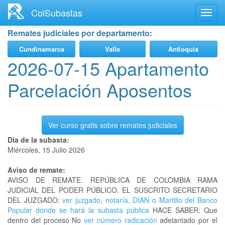
Ir
ColSubastas
Toggl
al
navig
contenido
Remates judiciales por departamento:
principal
Cundinamarca
Valle
Antioquia
2026-07-15 Apartamento
Parcelación Aposentos
Ver curso gratis sobre remates judiciales
Día de la subasta:
Miércoles, 15 Julio 2026
Aviso de remate:
AVISO DE REMATE. REPÚBLICA DE COLOMBIA RAMA
JUDICIAL DEL PODER PÚBLICO. EL SUSCRITO SECRETARIO
DEL JUZGADO:
ver juzgado, notaría, DIAN o Martillo del Banco
Popular donde se hará la subasta pública
HACE SABER: Que
dentro del proceso No
ver número radicación
adelantado por el