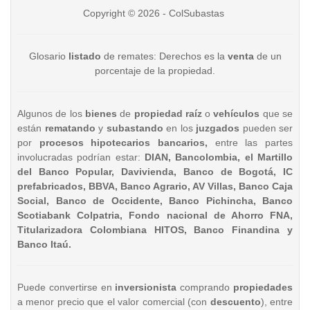
Copyright © 2026 - ColSubastas
Glosario
listado
de remates: Derechos es la
venta
de un
porcentaje de la propiedad.
Algunos de los
bienes
de
propiedad raíz
o
vehículos
que se
están
rematando
y
subastando
en los
juzgados
pueden ser
por
procesos hipotecarios bancarios,
entre las partes
involucradas podrían estar:
DIAN, Bancolombia, el Martillo
del Banco Popular, Davivienda, Banco de Bogotá, IC
prefabricados, BBVA, Banco Agrario, AV Villas, Banco Caja
Social, Banco de Occidente, Banco Pichincha, Banco
Scotiabank Colpatria, Fondo nacional de Ahorro FNA,
Titularizadora Colombiana HITOS, Banco Finandina y
Banco Itaú.
Puede convertirse en
inversionista
comprando
propiedades
a menor precio que el valor comercial (con
descuento
), entre