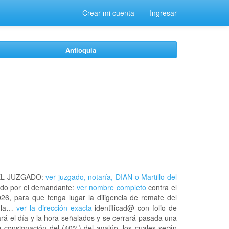
Crear mi cuenta
Ingresar
Antioquia
EL JUZGADO:
ver juzgado, notaría, DIAN o Martillo del
do por el demandante:
ver nombre completo
contra el
26, para que tenga lugar la diligencia de remate del
n la…
ver la dirección exacta
identificad@ con folio de
rá el día y la hora señalados y se cerrará pasada una
 consignación del (40%) del avalúo, los cuales serán