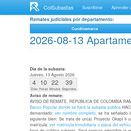
Ir
ColSubastas
Suscribirse
Aprender a
al
contenido
Remates judiciales por departamento:
principal
Cundinamarca
2026-08-13 Apartamen
Día de la subasta:
Jueves, 13 Agosto 2026
4
10
22
39
Días
Horas
Minutos
Segundos
Aviso de remate:
AVISO DE REMATE. REPÚBLICA DE COLOMBIA RAM
Banco Popular donde se hará la subasta pública
HACE
demandado:
ver nombre completo
, se ha señalado 
siguiente bien: Se trata de un(a) Proyecto Okapi 
matrícula:
ver matrícula inmobiliaria o placa del vehíc
hora de pública subasta. Será postura admisible la 