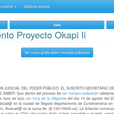
 invertir
Quiénes somos
Valle
to Proyecto Okapi Ii
Ver curso gratis sobre remates judiciales
A JUDICIAL DEL PODER PÚBLICO. EL SUSCRITO SECRETARIO D
 SABER: Que dentro del proceso No
ver número radicación
adelanta
la hora de la(s)
ver hora de la diligencia
del día 13 de agosto del 20
Ii ubicad@ en la ciudad de Bogotá departamento de Cundinamarca e
ulo
. Avaluad@ en la suma de: ($ 130116000.oo). La licitación comenza
que cubra el (70%) del avalúo dado al bien inmueble o mueble, previa