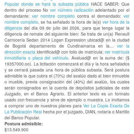
Popular donde se hará la subasta pública
HACE SABER: Que
dentro del proceso No
ver número radicación
adelantado por el
demandante:
ver nombre completo
contra el demandado:
ver
nombre completo
, se ha señalado la hora de la(s)
ver hora de la
diligencia
del día 09 de julio del 2026, para que tenga lugar la
diligencia de remate del siguiente bien: Se trata de un(a) Renault
Carrocería Sedan 2014 Logan Expression ubicad@ en la ciudad
de Bogotá departamento de Cundinamarca en la…
ver la
dirección exacta
identificad@ con folio de matrícula:
ver matrícula
inmobiliaria o placa del vehículo
. Avaluad@ en la suma de: ($
19357000.oo). La licitación comenzará el día y la hora señalados
y se cerrará pasada una hora de pública subasta. Será postura
admisible la que cubra el (70%) del avalúo dado al bien inmueble
o mueble, previa consignación del (40%) del avalúo, los cuales
serán consignados en la cuenta de depósitos judiciales de este
Juzgado, en el Banco Agrario. El anterior texto es un formato
usado con frecuencia y sirve de ejemplo o muestra. Lo invitamos
a comprar uno de nuestros planes para
Ver La Copia Exacta De
La Publicación Real
hecha por el juzgado, DIAN, notaría o Martillo
del Banco Popular.
Postura admisible:
$13.549.900