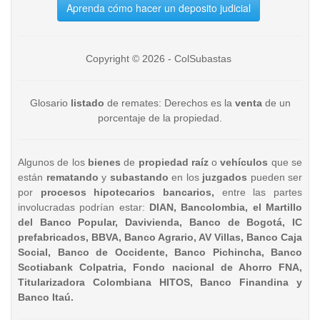
Aprenda cómo hacer un deposito judicial
Copyright © 2026 - ColSubastas
Glosario
listado
de remates: Derechos es la
venta
de un
porcentaje de la propiedad.
Algunos de los
bienes
de
propiedad raíz
o
vehículos
que se
están
rematando
y
subastando
en los
juzgados
pueden ser
por
procesos hipotecarios bancarios,
entre las partes
involucradas podrían estar:
DIAN, Bancolombia, el Martillo
del Banco Popular, Davivienda, Banco de Bogotá, IC
prefabricados, BBVA, Banco Agrario, AV Villas, Banco Caja
Social, Banco de Occidente, Banco Pichincha, Banco
Scotiabank Colpatria, Fondo nacional de Ahorro FNA,
Titularizadora Colombiana HITOS, Banco Finandina y
Banco Itaú.