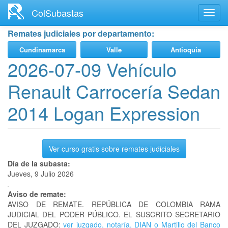
Ir
ColSubastas
Toggl
al
navig
contenido
Remates judiciales por departamento:
principal
Cundinamarca
Valle
Antioquia
2026-07-09 Vehículo
Renault Carrocería Sedan
2014 Logan Expression
Ver curso gratis sobre remates judiciales
Día de la subasta:
Jueves, 9 Julio 2026
Aviso de remate:
AVISO DE REMATE. REPÚBLICA DE COLOMBIA RAMA
JUDICIAL DEL PODER PÚBLICO. EL SUSCRITO SECRETARIO
DEL JUZGADO:
ver juzgado, notaría, DIAN o Martillo del Banco