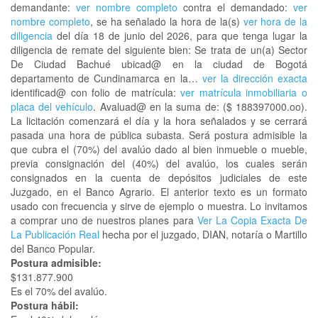
demandante:
ver nombre completo
contra el demandado:
ver
nombre completo
, se ha señalado la hora de la(s)
ver hora de la
diligencia
del día 18 de junio del 2026, para que tenga lugar la
diligencia de remate del siguiente bien: Se trata de un(a) Sector
De Ciudad Bachué ubicad@ en la ciudad de Bogotá
departamento de Cundinamarca en la…
ver la dirección exacta
identificad@ con folio de matrícula:
ver matrícula inmobiliaria o
placa del vehículo
. Avaluad@ en la suma de: ($ 188397000.oo).
La licitación comenzará el día y la hora señalados y se cerrará
pasada una hora de pública subasta. Será postura admisible la
que cubra el (70%) del avalúo dado al bien inmueble o mueble,
previa consignación del (40%) del avalúo, los cuales serán
consignados en la cuenta de depósitos judiciales de este
Juzgado, en el Banco Agrario. El anterior texto es un formato
usado con frecuencia y sirve de ejemplo o muestra. Lo invitamos
a comprar uno de nuestros planes para
Ver La Copia Exacta De
La Publicación Real
hecha por el juzgado, DIAN, notaría o Martillo
del Banco Popular.
Postura admisible:
$131.877.900
Es el 70% del avalúo.
Postura hábil: