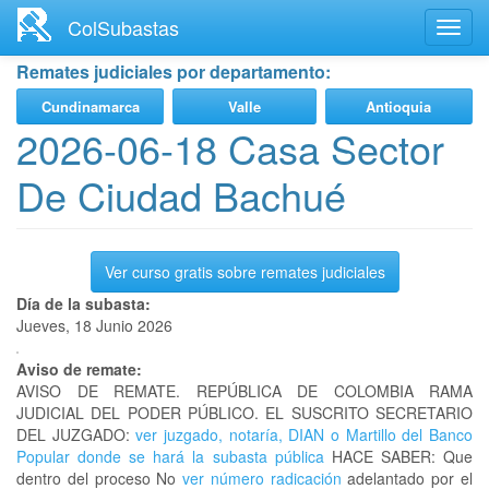
Ir
ColSubastas
Toggl
al
navig
contenido
Remates judiciales por departamento:
principal
Cundinamarca
Valle
Antioquia
2026-06-18 Casa Sector
De Ciudad Bachué
Ver curso gratis sobre remates judiciales
Día de la subasta:
Jueves, 18 Junio 2026
Aviso de remate:
AVISO DE REMATE. REPÚBLICA DE COLOMBIA RAMA
JUDICIAL DEL PODER PÚBLICO. EL SUSCRITO SECRETARIO
DEL JUZGADO:
ver juzgado, notaría, DIAN o Martillo del Banco
Popular donde se hará la subasta pública
HACE SABER: Que
dentro del proceso No
ver número radicación
adelantado por el