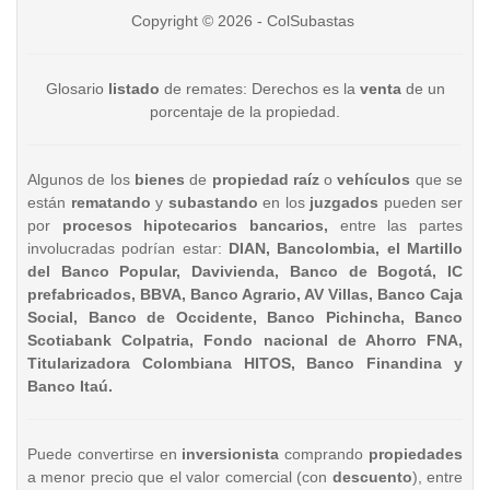
Copyright © 2026 - ColSubastas
Glosario
listado
de remates: Derechos es la
venta
de un
porcentaje de la propiedad.
Algunos de los
bienes
de
propiedad raíz
o
vehículos
que se
están
rematando
y
subastando
en los
juzgados
pueden ser
por
procesos hipotecarios bancarios,
entre las partes
involucradas podrían estar:
DIAN, Bancolombia, el Martillo
del Banco Popular, Davivienda, Banco de Bogotá, IC
prefabricados, BBVA, Banco Agrario, AV Villas, Banco Caja
Social, Banco de Occidente, Banco Pichincha, Banco
Scotiabank Colpatria, Fondo nacional de Ahorro FNA,
Titularizadora Colombiana HITOS, Banco Finandina y
Banco Itaú.
Puede convertirse en
inversionista
comprando
propiedades
a menor precio que el valor comercial (con
descuento
), entre