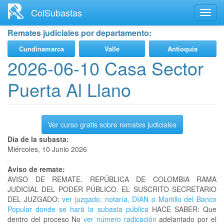
Ir
ColSubastas
Toggl
al
navig
contenido
Remates judiciales por departamento:
principal
Cundinamarca
Valle
Antioquia
2026-06-10 Casa Sector
Puerta Al Llano
Ver curso gratis sobre remates judiciales
Día de la subasta:
Miércoles, 10 Junio 2026
Aviso de remate:
AVISO DE REMATE. REPÚBLICA DE COLOMBIA RAMA
JUDICIAL DEL PODER PÚBLICO. EL SUSCRITO SECRETARIO
DEL JUZGADO:
ver juzgado, notaría, DIAN o Martillo del Banco
Popular donde se hará la subasta pública
HACE SABER: Que
dentro del proceso No
ver número radicación
adelantado por el