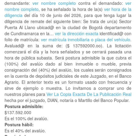
demandante:
ver nombre completo
contra el demandado:
ver
nombre completo
, se ha señalado la hora de la(s)
ver hora de la
diligencia
del día 10 de junio del 2026, para que tenga lugar la
diligencia de remate del siguiente bien: Se trata de un(a) Sector
Puerta Al Llano ubicad@ en la ciudad de Bogotá departamento
de Cundinamarca en la…
ver la dirección exacta
identificad@ con
folio de matrícula:
ver matrícula inmobiliaria o placa del vehículo
.
Avaluad@ en la suma de: ($ 137592000.oo). La licitación
comenzará el día y la hora señalados y se cerrará pasada una
hora de pública subasta. Será postura admisible la que cubra el
(100%) del avalúo dado al bien inmueble o mueble, previa
consignación del (40%) del avalúo, los cuales serán consignados
en la cuenta de depósitos judiciales de este Juzgado, en el Banco
Agrario. El anterior texto es un formato usado con frecuencia y
sirve de ejemplo o muestra. Lo invitamos a comprar uno de
nuestros planes para
Ver La Copia Exacta De La Publicación Real
hecha por el juzgado, DIAN, notaría o Martillo del Banco Popular.
Postura admisible:
$137.592.000
Es el 100% del avalúo.
Postura hábil:
Es el 40% del avalúo.