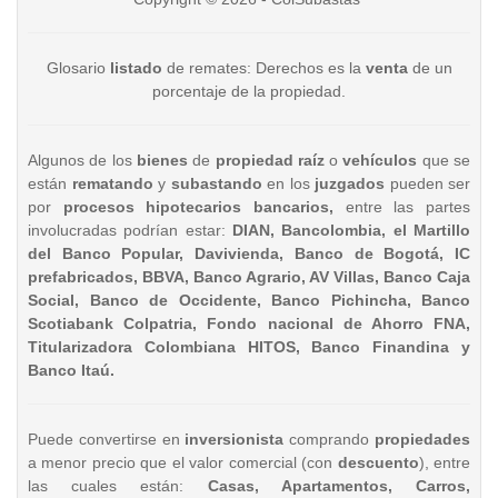
Glosario
listado
de remates: Derechos es la
venta
de un
porcentaje de la propiedad.
Algunos de los
bienes
de
propiedad raíz
o
vehículos
que se
están
rematando
y
subastando
en los
juzgados
pueden ser
por
procesos hipotecarios bancarios,
entre las partes
involucradas podrían estar:
DIAN, Bancolombia, el Martillo
del Banco Popular, Davivienda, Banco de Bogotá, IC
prefabricados, BBVA, Banco Agrario, AV Villas, Banco Caja
Social, Banco de Occidente, Banco Pichincha, Banco
Scotiabank Colpatria, Fondo nacional de Ahorro FNA,
Titularizadora Colombiana HITOS, Banco Finandina y
Banco Itaú.
Puede convertirse en
inversionista
comprando
propiedades
a menor precio que el valor comercial (con
descuento
), entre
las cuales están:
Casas, Apartamentos, Carros,