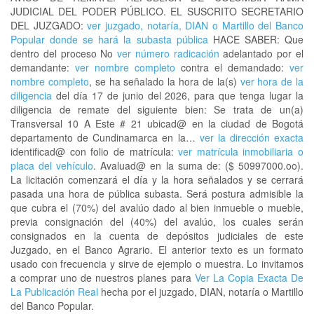
JUDICIAL DEL PODER PÚBLICO. EL SUSCRITO SECRETARIO
DEL JUZGADO:
ver juzgado, notaría, DIAN o Martillo del Banco
Popular donde se hará la subasta pública
HACE SABER: Que
dentro del proceso No
ver número radicación
adelantado por el
demandante:
ver nombre completo
contra el demandado:
ver
nombre completo
, se ha señalado la hora de la(s)
ver hora de la
diligencia
del día 17 de junio del 2026, para que tenga lugar la
diligencia de remate del siguiente bien: Se trata de un(a)
Transversal 10 A Este # 21 ubicad@ en la ciudad de Bogotá
departamento de Cundinamarca en la…
ver la dirección exacta
identificad@ con folio de matrícula:
ver matrícula inmobiliaria o
placa del vehículo
. Avaluad@ en la suma de: ($ 50997000.oo).
La licitación comenzará el día y la hora señalados y se cerrará
pasada una hora de pública subasta. Será postura admisible la
que cubra el (70%) del avalúo dado al bien inmueble o mueble,
previa consignación del (40%) del avalúo, los cuales serán
consignados en la cuenta de depósitos judiciales de este
Juzgado, en el Banco Agrario. El anterior texto es un formato
usado con frecuencia y sirve de ejemplo o muestra. Lo invitamos
a comprar uno de nuestros planes para
Ver La Copia Exacta De
La Publicación Real
hecha por el juzgado, DIAN, notaría o Martillo
del Banco Popular.