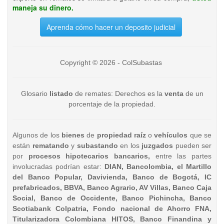
maneja su dinero.
Aprenda cómo hacer un deposito judicial
Copyright © 2026 - ColSubastas
Glosario
listado
de remates: Derechos es la
venta
de un
porcentaje de la propiedad.
Algunos de los
bienes
de
propiedad raíz
o
vehículos
que se
están
rematando
y
subastando
en los
juzgados
pueden ser
por
procesos hipotecarios bancarios,
entre las partes
involucradas podrían estar:
DIAN, Bancolombia, el Martillo
del Banco Popular, Davivienda, Banco de Bogotá, IC
prefabricados, BBVA, Banco Agrario, AV Villas, Banco Caja
Social, Banco de Occidente, Banco Pichincha, Banco
Scotiabank Colpatria, Fondo nacional de Ahorro FNA,
Titularizadora Colombiana HITOS, Banco Finandina y