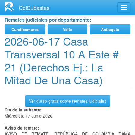
Ir
ColSubastas
Toggl
al
navig
contenido
Remates judiciales por departamento:
principal
Cundinamarca
Valle
Antioquia
2026-06-17 Casa
Transversal 10 A Este #
21 (Derechos Ej.: La
Mitad De Una Casa)
Ver curso gratis sobre remates judiciales
Día de la subasta:
Miércoles, 17 Junio 2026
Aviso de remate:
AVISO DE REMATE. REPÚBLICA DE COLOMBIA RAMA