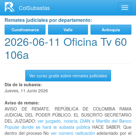
Ir
ColSubastas
Toggl
al
navig
contenido
Remates judiciales por departamento:
principal
Cundinamarca
Valle
Antioquia
2026-06-11 Oficina Tv 60
106a
Ver curso gratis sobre remates judiciales
Día de la subasta:
Jueves, 11 Junio 2026
Aviso de remate:
AVISO DE REMATE. REPÚBLICA DE COLOMBIA RAMA
JUDICIAL DEL PODER PÚBLICO. EL SUSCRITO SECRETARIO
DEL JUZGADO:
ver juzgado, notaría, DIAN o Martillo del Banco
Popular donde se hará la subasta pública
HACE SABER: Que
dentro del proceso No
ver número radicación
adelantado por el