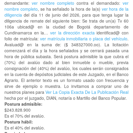
demandante:
ver nombre completo
contra el demandado:
ver
nombre completo
, se ha señalado la hora de la(s)
ver hora de la
diligencia
del día 11 de junio del 2026, para que tenga lugar la
diligencia de remate del siguiente bien: Se trata de un(a) Tv 60
106a ubicad@ en la ciudad de Bogotá departamento de
Cundinamarca en la…
ver la dirección exacta
identificad@ con
folio de matrícula:
ver matrícula inmobiliaria o placa del vehículo
.
Avaluad@ en la suma de: ($ 348327000.oo). La licitación
comenzará el día y la hora señalados y se cerrará pasada una
hora de pública subasta. Será postura admisible la que cubra el
(70%) del avalúo dado al bien inmueble o mueble, previa
consignación del (40%) del avalúo, los cuales serán consignados
en la cuenta de depósitos judiciales de este Juzgado, en el Banco
Agrario. El anterior texto es un formato usado con frecuencia y
sirve de ejemplo o muestra. Lo invitamos a comprar uno de
nuestros planes para
Ver La Copia Exacta De La Publicación Real
hecha por el juzgado, DIAN, notaría o Martillo del Banco Popular.
Postura admisible:
$243.828.900
Es el 70% del avalúo.
Postura hábil:
Es el 40% del avalúo.