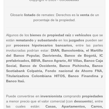
Glosario
listado
de remates: Derechos es la
venta
de un
porcentaje de la propiedad.
Algunos de los
bienes
de
propiedad raíz
o
vehículos
que se
están
rematando
y
subastando
en los
juzgados
pueden ser
por
procesos hipotecarios bancarios,
entre las partes
involucradas podrían estar:
DIAN, Bancolombia, el Martillo
del Banco Popular, Davivienda, Banco de Bogotá, IC
prefabricados, BBVA, Banco Agrario, AV Villas, Banco Caja
Social, Banco de Occidente, Banco Pichincha, Banco
Scotiabank Colpatria, Fondo nacional de Ahorro FNA,
Titularizadora Colombiana HITOS, Banco Finandina y
Banco Itaú.
Puede convertirse en
inversionista
comprando
propiedades
a menor precio que el valor comercial (con
descuento
), entre
las cuales están:
Casas, Apartamentos, Carros,