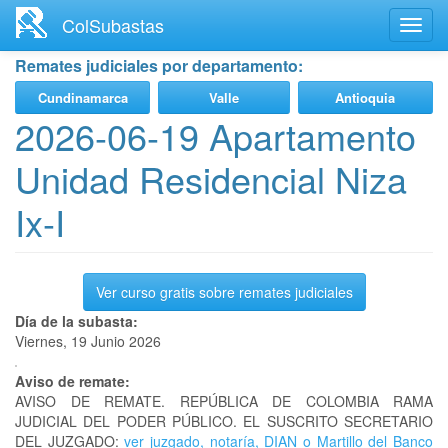
Ir
ColSubastas
Toggl
al
navig
contenido
Remates judiciales por departamento:
principal
Cundinamarca
Valle
Antioquia
2026-06-19 Apartamento
Unidad Residencial Niza
Ix-I
Ver curso gratis sobre remates judiciales
Día de la subasta:
Viernes, 19 Junio 2026
Aviso de remate:
AVISO DE REMATE. REPÚBLICA DE COLOMBIA RAMA
JUDICIAL DEL PODER PÚBLICO. EL SUSCRITO SECRETARIO
DEL JUZGADO:
ver juzgado, notaría, DIAN o Martillo del Banco