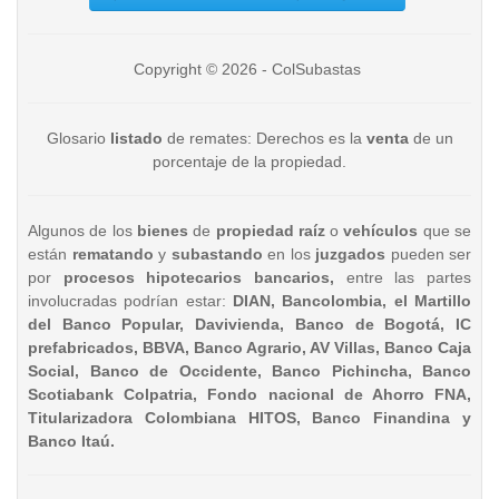
Copyright © 2026 - ColSubastas
Glosario
listado
de remates: Derechos es la
venta
de un
porcentaje de la propiedad.
Algunos de los
bienes
de
propiedad raíz
o
vehículos
que se
están
rematando
y
subastando
en los
juzgados
pueden ser
por
procesos hipotecarios bancarios,
entre las partes
involucradas podrían estar:
DIAN, Bancolombia, el Martillo
del Banco Popular, Davivienda, Banco de Bogotá, IC
prefabricados, BBVA, Banco Agrario, AV Villas, Banco Caja
Social, Banco de Occidente, Banco Pichincha, Banco
Scotiabank Colpatria, Fondo nacional de Ahorro FNA,
Titularizadora Colombiana HITOS, Banco Finandina y
Banco Itaú.