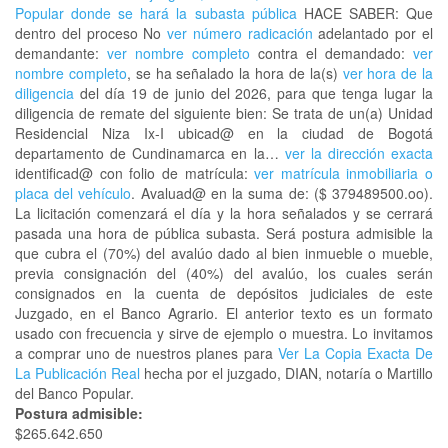
Popular donde se hará la subasta pública
HACE SABER: Que
dentro del proceso No
ver número radicación
adelantado por el
demandante:
ver nombre completo
contra el demandado:
ver
nombre completo
, se ha señalado la hora de la(s)
ver hora de la
diligencia
del día 19 de junio del 2026, para que tenga lugar la
diligencia de remate del siguiente bien: Se trata de un(a) Unidad
Residencial Niza Ix-I ubicad@ en la ciudad de Bogotá
departamento de Cundinamarca en la…
ver la dirección exacta
identificad@ con folio de matrícula:
ver matrícula inmobiliaria o
placa del vehículo
. Avaluad@ en la suma de: ($ 379489500.oo).
La licitación comenzará el día y la hora señalados y se cerrará
pasada una hora de pública subasta. Será postura admisible la
que cubra el (70%) del avalúo dado al bien inmueble o mueble,
previa consignación del (40%) del avalúo, los cuales serán
consignados en la cuenta de depósitos judiciales de este
Juzgado, en el Banco Agrario. El anterior texto es un formato
usado con frecuencia y sirve de ejemplo o muestra. Lo invitamos
a comprar uno de nuestros planes para
Ver La Copia Exacta De
La Publicación Real
hecha por el juzgado, DIAN, notaría o Martillo
del Banco Popular.
Postura admisible:
$265.642.650