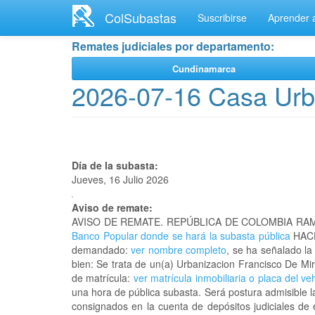
Ir
ColSubastas
Suscribirse
Aprender a
al
contenido
Remates judiciales por departamento:
principal
Cundinamarca
2026-07-16 Casa Urb
Día de la subasta:
Jueves, 16 Julio 2026
Aviso de remate:
AVISO DE REMATE. REPÚBLICA DE COLOMBIA RAM
Banco Popular donde se hará la subasta pública
HACE
demandado:
ver nombre completo
, se ha señalado la
bien: Se trata de un(a) Urbanizacion Francisco De 
de matrícula:
ver matrícula inmobiliaria o placa del ve
una hora de pública subasta. Será postura admisible l
consignados en la cuenta de depósitos judiciales de 