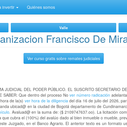
 invertir
Quiénes somos
Valle
anizacion Francisco De Mir
Ver curso gratis sobre remates judiciales
A JUDICIAL DEL PODER PÚBLICO. EL SUSCRITO SECRETARIO D
 SABER: Que dentro del proceso No
ver número radicación
adelanta
 hora de la(s)
ver hora de la diligencia
del día 16 de julio del 2026, par
Miranda ubicad@ en la ciudad de Bogotá departamento de Cundinama
hículo
. Avaluad@ en la suma de: ($ 2109747637.oo). La licitación com
a que cubra el (100%) del avalúo dado al bien inmueble o mueble, prev
este Juzgado, en el Banco Agrario. El anterior texto es un formato 