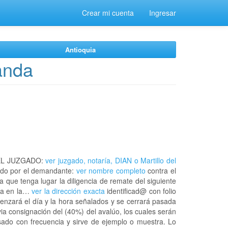
Crear mi cuenta
Ingresar
Antioquia
anda
EL JUZGADO:
ver juzgado, notaría, DIAN o Martillo del
do por el demandante:
ver nombre completo
contra el
a que tenga lugar la diligencia de remate del siguiente
rca en la…
ver la dirección exacta
identificad@ con folio
enzará el día y la hora señalados y se cerrará pasada
ia consignación del (40%) del avalúo, los cuales serán
usado con frecuencia y sirve de ejemplo o muestra. Lo