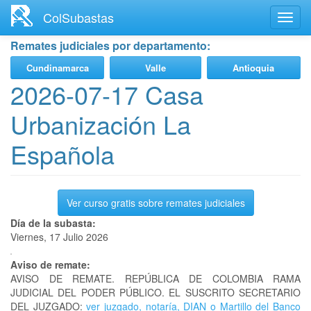
Ir
ColSubastas
Toggl
al
navig
contenido
Remates judiciales por departamento:
principal
Cundinamarca
Valle
Antioquia
2026-07-17 Casa
Urbanización La
Española
Ver curso gratis sobre remates judiciales
Día de la subasta:
Viernes, 17 Julio 2026
Aviso de remate:
AVISO DE REMATE. REPÚBLICA DE COLOMBIA RAMA
JUDICIAL DEL PODER PÚBLICO. EL SUSCRITO SECRETARIO
DEL JUZGADO:
ver juzgado, notaría, DIAN o Martillo del Banco