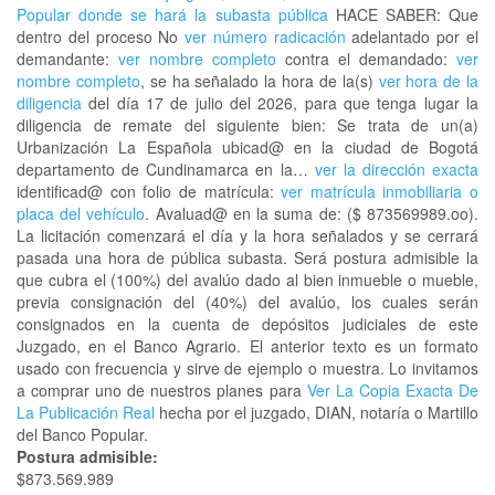
Popular donde se hará la subasta pública
HACE SABER: Que
dentro del proceso No
ver número radicación
adelantado por el
demandante:
ver nombre completo
contra el demandado:
ver
nombre completo
, se ha señalado la hora de la(s)
ver hora de la
diligencia
del día 17 de julio del 2026, para que tenga lugar la
diligencia de remate del siguiente bien: Se trata de un(a)
Urbanización La Española ubicad@ en la ciudad de Bogotá
departamento de Cundinamarca en la…
ver la dirección exacta
identificad@ con folio de matrícula:
ver matrícula inmobiliaria o
placa del vehículo
. Avaluad@ en la suma de: ($ 873569989.oo).
La licitación comenzará el día y la hora señalados y se cerrará
pasada una hora de pública subasta. Será postura admisible la
que cubra el (100%) del avalúo dado al bien inmueble o mueble,
previa consignación del (40%) del avalúo, los cuales serán
consignados en la cuenta de depósitos judiciales de este
Juzgado, en el Banco Agrario. El anterior texto es un formato
usado con frecuencia y sirve de ejemplo o muestra. Lo invitamos
a comprar uno de nuestros planes para
Ver La Copia Exacta De
La Publicación Real
hecha por el juzgado, DIAN, notaría o Martillo
del Banco Popular.
Postura admisible:
$873.569.989