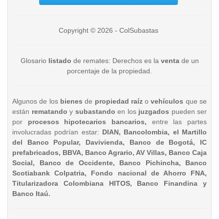
Copyright © 2026 - ColSubastas
Glosario
listado
de remates: Derechos es la
venta
de un
porcentaje de la propiedad.
Algunos de los
bienes
de
propiedad raíz
o
vehículos
que se
están
rematando
y
subastando
en los
juzgados
pueden ser
por
procesos hipotecarios bancarios,
entre las partes
involucradas podrían estar:
DIAN, Bancolombia, el Martillo
del Banco Popular, Davivienda, Banco de Bogotá, IC
prefabricados, BBVA, Banco Agrario, AV Villas, Banco Caja
Social, Banco de Occidente, Banco Pichincha, Banco
Scotiabank Colpatria, Fondo nacional de Ahorro FNA,
Titularizadora Colombiana HITOS, Banco Finandina y
Banco Itaú.