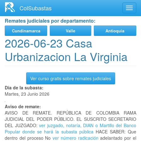
Ir
ColSubastas
Toggl
al
navig
contenido
Remates judiciales por departamento:
principal
Cundinamarca
Valle
Antioquia
2026-06-23 Casa
Urbanizacion La Virginia
Ver curso gratis sobre remates judiciales
Día de la subasta:
Martes, 23 Junio 2026
Aviso de remate:
AVISO DE REMATE. REPÚBLICA DE COLOMBIA RAMA
JUDICIAL DEL PODER PÚBLICO. EL SUSCRITO SECRETARIO
DEL JUZGADO:
ver juzgado, notaría, DIAN o Martillo del Banco
Popular donde se hará la subasta pública
HACE SABER: Que
dentro del proceso No
ver número radicación
adelantado por el