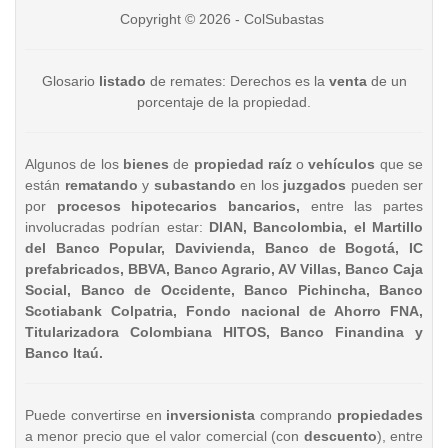
Copyright © 2026 - ColSubastas
Glosario
listado
de remates: Derechos es la
venta
de un
porcentaje de la propiedad.
Algunos de los
bienes
de
propiedad raíz
o
vehículos
que se
están
rematando
y
subastando
en los
juzgados
pueden ser
por
procesos hipotecarios bancarios,
entre las partes
involucradas podrían estar:
DIAN, Bancolombia, el Martillo
del Banco Popular, Davivienda, Banco de Bogotá, IC
prefabricados, BBVA, Banco Agrario, AV Villas, Banco Caja
Social, Banco de Occidente, Banco Pichincha, Banco
Scotiabank Colpatria, Fondo nacional de Ahorro FNA,
Titularizadora Colombiana HITOS, Banco Finandina y
Banco Itaú.
Puede convertirse en
inversionista
comprando
propiedades
a menor precio que el valor comercial (con
descuento
), entre